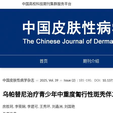
中国高校科技期刊集群服务平台
首页
期刊介绍
中国皮肤性病学杂志
››
2025, Vol. 39
››
Issue (2)
: 185 -190.
DOI:
10.137
乌帕替尼治疗青少年中重度匐行性斑秃伴
房胜珂, 李筱娴, 李建可, 王秀环, 刘鑫洲, 刘国艳