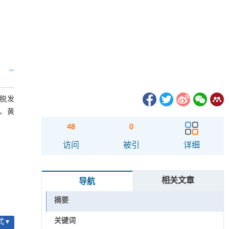
状脱发
征、黄
48
0
访问
被引
详细
相关文章
导航
摘要
关键词
 ▾