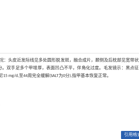
情况：头皮近发际线见多处圆形脱发斑，融合成片，颞侧及后枕部见宽带
, SALT)评分44分。双手足多个甲增厚，表面凹凸不平，伴角化过度。毛发镜示：黑点
g/d,至44周完全缓解(SALT为0分),指甲基本恢复正常。
良
引用格式