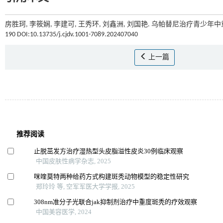
房胜珂, 李筱娴, 李建可, 王秀环, 刘鑫洲, 刘国艳. 乌帕替尼治疗青少年
190 DOI:10.13735/j.cjdv.1001-7089.202407040
上一篇