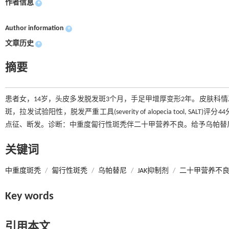
作者信息
+
Author information
+
文章历史
+
摘要
患者女，14岁，头皮多发脱发斑3个月，手足甲增厚变形2年。皮肤科
斑，拉发试验阳性，脱发严重工具(severity of alopecia tool
点征、断发。诊断：中重度匐行性斑秃伴二十甲营养不良。给予乌帕替尼15 m
关键词
中重度斑秃
/
匐行性斑秃
/
乌帕替尼
/
JAK抑制剂
/
二十甲营养不
Key words
引用本文