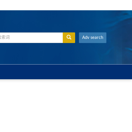
Adv search