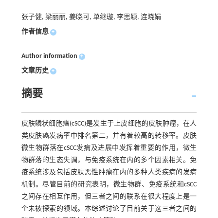
张子健, 梁丽丽, 姜晓可, 单继璇, 李思颖, 连晓娟
作者信息
+
Author information
+
文章历史
+
摘要
皮肤鳞状细胞癌(cSCC)是发生于上皮细胞的皮肤肿瘤，在人
类皮肤癌发病率中排名第二，并有着较高的转移率。皮肤
微生物群落在cSCC发病及进展中发挥着重要的作用，微生
物群落的生态失调，与免疫系统在内的多个因素相关。免
疫系统涉及包括皮肤恶性肿瘤在内的多种人类疾病的发病
机制。尽管目前的研究表明，微生物群、免疫系统和cSCC
之间存在相互作用，但三者之间的联系在很大程度上是一
个未被探索的领域。本综述讨论了目前关于这三者之间的