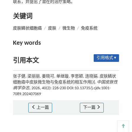
联系，并提出了潜在的治疗策略。
关键词
皮肤鳞状细胞癌
/
皮肤
/
微生物
/
免疫系统
Key words
引用格式 ▾
引用本文
张子健, 梁丽丽, 姜晓可, 单继璇, 李思颖, 连晓娟. 皮肤鳞状
细胞癌中皮肤微生物与免疫系统的相互作用[J].
中国皮肤性
病学杂志
, 2026, 40(2): 226-230 DOI:10.13735/j.cjdv.1001-
7089.202407069
上一篇
下一篇