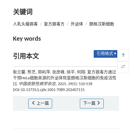
关键词
人乳头瘤病毒
/
复方狼毒方
/
外泌体
/
朗格汉斯细胞
Key words
引用格式 ▾
引用本文
耿兰馨, 熊艺, 郑屿萍, 张彦峰, 徐平, 何翔. 复方狼毒方通过
干预HeLa细胞来源的外泌体恢复朗格汉斯细胞的免疫活性
[J].
中国皮肤性病学杂志
, 2025, 39(5): 510-518
DOI:10.13735/j.cjdv.1001-7089.202407115
上一篇
下一篇