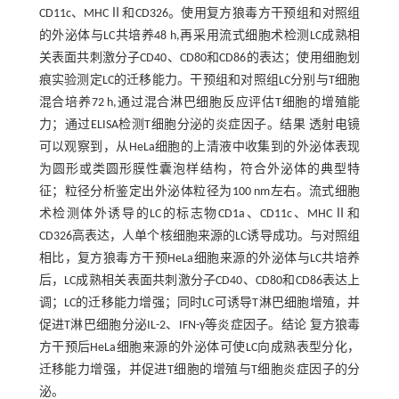
CD11c、MHCⅡ和CD326。使用复方狼毒方干预组和对照组
的外泌体与LC共培养48 h,再采用流式细胞术检测LC成熟相
关表面共刺激分子CD40、CD80和CD86的表达；使用细胞划
痕实验测定LC的迁移能力。干预组和对照组LC分别与T细胞
混合培养72 h,通过混合淋巴细胞反应评估T细胞的增殖能
力；通过ELISA检测T细胞分泌的炎症因子。结果 透射电镜
可以观察到，从HeLa细胞的上清液中收集到的外泌体表现
为圆形或类圆形膜性囊泡样结构，符合外泌体的典型特
征；粒径分析鉴定出外泌体粒径为100 nm左右。流式细胞
术检测体外诱导的LC的标志物CD1a、CD11c、MHCⅡ和
CD326高表达，人单个核细胞来源的LC诱导成功。与对照组
相比，复方狼毒方干预HeLa细胞来源的外泌体与LC共培养
后，LC成熟相关表面共刺激分子CD40、CD80和CD86表达上
调；LC的迁移能力增强；同时LC可诱导T淋巴细胞增殖，并
促进T淋巴细胞分泌IL-2、IFN-γ等炎症因子。结论 复方狼毒
方干预后HeLa细胞来源的外泌体可使LC向成熟表型分化，
迁移能力增强，并促进T细胞的增殖与T细胞炎症因子的分
泌。