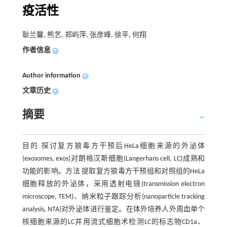
疫活性
耿兰馨, 熊艺, 郑屿萍, 张彦峰, 徐平, 何翔
作者信息
+
Author information
+
文章历史
+
摘要
目的 探讨复方狼毒方干预后HeLa细胞来源的外泌体
(exosomes, exos)对朗格汉斯细胞(Langerhans cell, LC)成熟和
功能的影响。方法 提取复方狼毒方干预组和对照组的HeLa
细胞释放的外泌体，采用透射电镜(transmission electron
microscope, TEM)、纳米粒子跟踪分析(nanoparticle tracking
analysis, NTA)对外泌体进行鉴定。在体外培养人外周血单个
核细胞来源的LC并用流式细胞术检测LC的标志物CD1a、