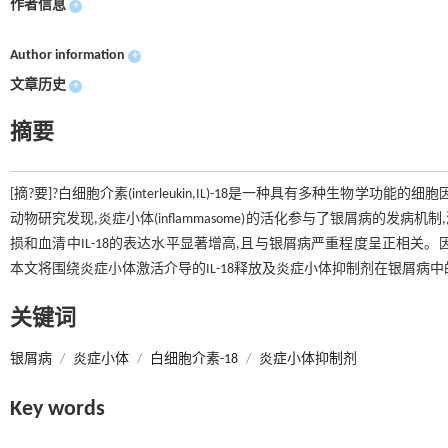
作者信息
+
Author information
+
文章历史
+
摘要
[摘?要]?白细胞介素(interleukin,IL)-18是一种具有多种生
动物研究发现,炎症小体(inflammasome)的活化参与了银屑病的发
损和血清中IL-18的表达水平显著增高,且与银屑病严重程度呈正相关。
本文将围绕炎症小体激活介导的IL-18释放及炎症小体抑制剂在银屑病
关键词
银屑病
/
炎症小体
/
白细胞介素-18
/
炎症小体抑制剂
Key words