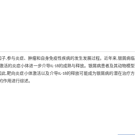
物学功能的细胞因子,参与炎症、肿瘤和自身免疫性疾病的发生发展过程。近年来,银屑病
病机制,激活的炎症小体进一步介导IL-18的成熟与释放。银屑病患者及其动物模
因此,靶向炎症小体激活以及介导IL-18的释放可能成为银屑病的潜在治疗
中的作用进行综述。