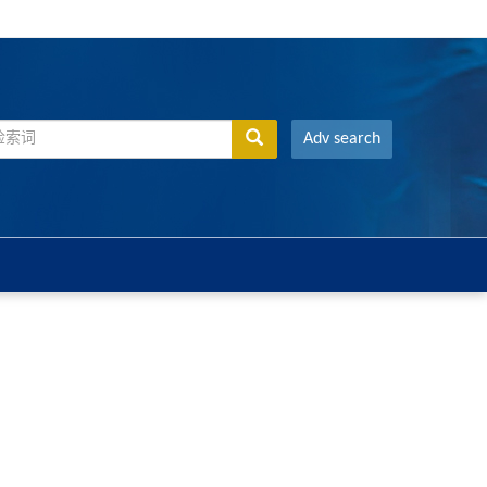
Adv search