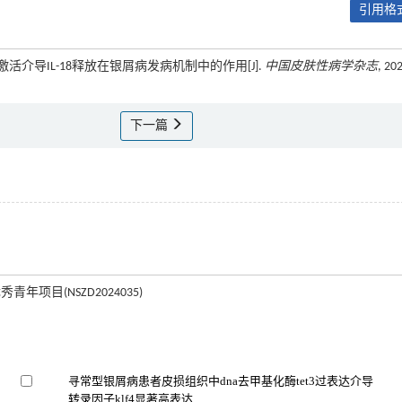
引用格式
小体激活介导IL-18释放在银屑病发病机制中的作用[J].
中国皮肤性病学杂志
, 20
下一篇
青年项目(NSZD2024035)