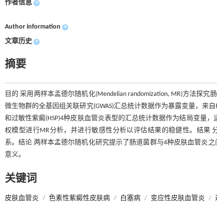
作者信息
+
Author information
+
文章历史
+
摘要
目的 采用两样本孟德尔随机化(Mendelian randomization, M
微生物群的全基因组关联研究(GWAS)汇总统计数据作为暴露变量，来自Fin
和过敏性紫癜(HSP)4种皮肤血管炎表型的汇总统计数据作为结局变量，运
权模型进行MR分析，并进行敏感性分析以评估结果的稳健性。结果 分别有
系。结论 两样本孟德尔随机化研究提示了肠道菌群与4种皮肤血管炎之
意义。
关键词
皮肤血管炎
/
色素性紫癜性皮肤病
/
白塞病
/
变应性皮肤血管炎
/