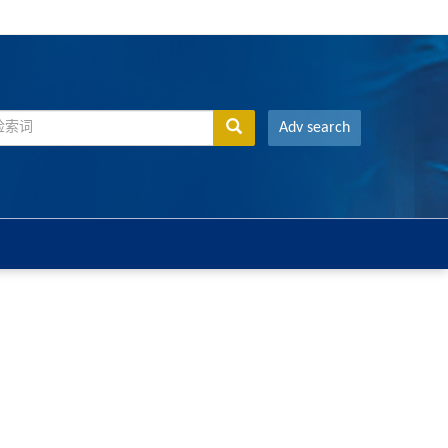
Adv search