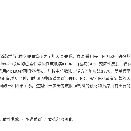
R)方法探究肠道菌群与4种皮肤血管炎之间的因果关系。方法 采用来自MiBioGen联盟
nGen联盟的色素性紫癜性皮肤病(PPD)、白塞病(BD)、变应性皮肤血管炎(
用MR-Egger回归分析法、加权中位数法、逆方差加权法(IVW)、简单模
7种、4种、8种和6种肠道菌群与PPD、BD、HA和HSP具有显著的
间的25种因果关系，这对进一步研究皮肤血管炎的预防和治疗具有重要
过敏性紫癜
/
肠道菌群
/
孟德尔随机化