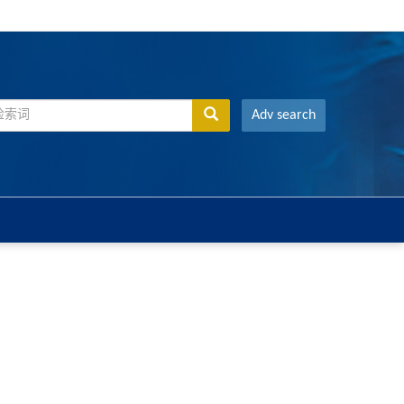
Adv search