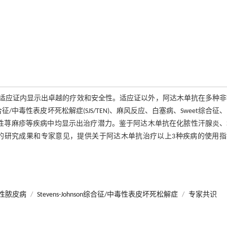
获批的适应证内显示出卓越的疗效和安全性。适应证以外，阿达木单抗在多种
合征/中毒性表皮坏死松解症(SJS/TEN)、麻风反应、白塞病、Sweet综合征
肿、慢性荨麻疹等疾病中均显示出治疗潜力。鉴于阿达木单抗在化脓性汗腺炎
最新的研究成果和专家意见，提供关于阿达木单抗治疗以上3种疾病的使用
性脓皮病
/
Stevens-Johnson综合征/中毒性表皮坏死松解症
/
专家共识