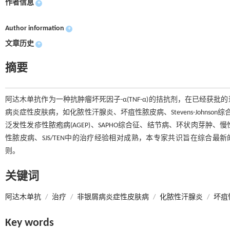
作者信息
+
Author information
+
文章历史
+
摘要
阿达木单抗作为一种抗肿瘤坏死因子-α(TNF-α)的拮抗剂，在已经
病炎症性皮肤病，如化脓性汗腺炎、坏疽性脓皮病、Stevens-Johnson综
泛发性发疹性脓疱病(AGEP)、SAPHO综合征、结节病、环状肉芽
性脓皮病、SJS/TEN中的治疗经验相对成熟，本专家共识旨在综合
则。
关键词
阿达木单抗
/
治疗
/
非银屑病炎症性皮肤病
/
化脓性汗腺炎
/
坏疽
Key words