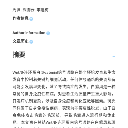
周渊, 熊御云, 李遇梅
作者信息
+
Author information
+
文章历史
+
摘要
Wnt/β-连环蛋白(β-catenin)信号通路在整个胚胎发育和生命
发育中控制着关键的细胞活动，任何信号通路的失调都有
可能引发病理变化，甚至导致癌症的发生。白癜风是一种
常见的自身免疫性疾病，对患者生活质量产生重大影响，
其发病机制复杂，涉及自身免疫和氧化应激等因素。斑秃
同样属于自身免疫性疾病，表现为非瘢痕性脱发，由于自
身免疫攻击毛囊的毛球部，导致毛囊进入退行期和休止
期。本文旨在总结Wnt/β-连环蛋白信号通路在白癜风和斑