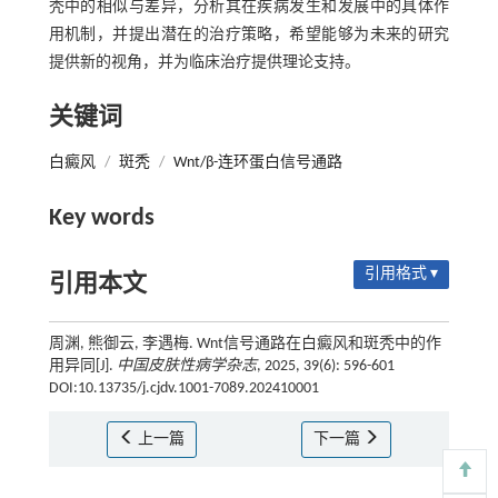
秃中的相似与差异，分析其在疾病发生和发展中的具体作
用机制，并提出潜在的治疗策略，希望能够为未来的研究
提供新的视角，并为临床治疗提供理论支持。
关键词
白癜风
/
斑秃
/
Wnt/β-连环蛋白信号通路
Key words
引用格式 ▾
引用本文
周渊, 熊御云, 李遇梅. Wnt信号通路在白癜风和斑秃中的作
用异同[J].
中国皮肤性病学杂志
, 2025, 39(6): 596-601
DOI:10.13735/j.cjdv.1001-7089.202410001
上一篇
下一篇