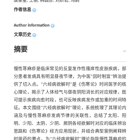
唐豪星, 王丽, 韩昌彦, 刘妍君, 冯鹤
作者信息
+
Author information
+
文章历史
+
摘要
慢性荨麻疹是临床常见的反复发作性瘙痒性皮肤疾病，部
分患者发病具有明显昼夜节律，为中医“因时制宜”辨治提
供了切入点。“六经病欲解时”是《伤寒论》时间医学的核
心理论，揭示了人体经气与昼夜阴阳消长的对应规律，既
可提示疾病向愈时段，也可反映疾病发作或加重的时间特
征。本文围绕“六经病欲解时”理论，系统梳理了其理论内
涵及与慢性荨麻疹发病节律的关联性，总结了太阳、阳
明、少阳、太阴、少阴、厥阴各经欲解时对应的临床辨治
思路和《伤寒论》经方应用现状，并结合典型案例阐释辨
时用药的要点。为“六经病欲解时”理论指导慢性荨麻疹的