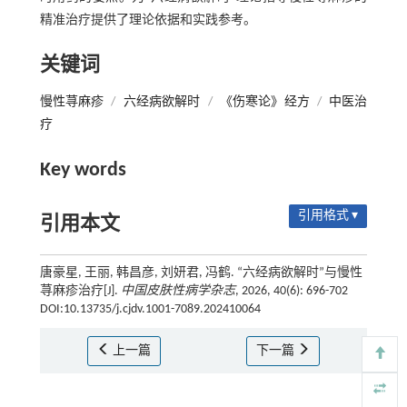
精准治疗提供了理论依据和实践参考。
关键词
慢性荨麻疹
/
六经病欲解时
/
《伤寒论》经方
/
中医治
疗
Key words
引用格式 ▾
引用本文
唐豪星, 王丽, 韩昌彦, 刘妍君, 冯鹤. “六经病欲解时”与慢性
荨麻疹治疗[J].
中国皮肤性病学杂志
, 2026, 40(6): 696-702
DOI:10.13735/j.cjdv.1001-7089.202410064
上一篇
下一篇