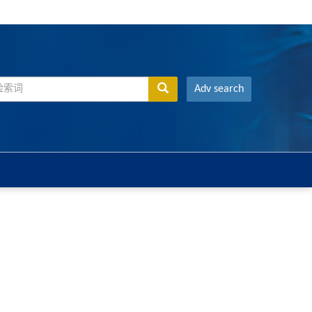
Adv search