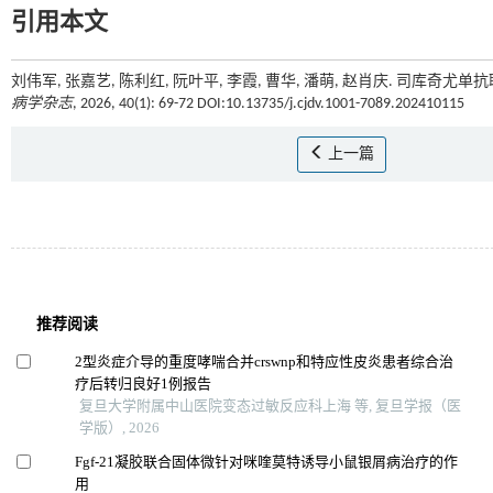
引用本文
刘伟军, 张嘉艺, 陈利红, 阮叶平, 李霞, 曹华, 潘萌, 赵肖庆. 司库
病学杂志
, 2026, 40(1): 69-72 DOI:10.13735/j.cjdv.1001-7089.202410115
上一篇