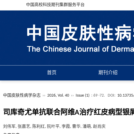
中国高校科技期刊集群服务平台
首页
期刊介绍
中国皮肤性病学杂志
››
2026, Vol. 40
››
Issue (1)
: 69 -72.
DOI:
10.13735/
司库奇尤单抗联合阿维A治疗红皮病型银
刘伟军, 张嘉艺, 陈利红, 阮叶平, 李霞, 曹华, 潘萌, 赵肖庆