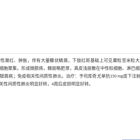
弥漫性潮红、肿胀，伴有大量糠状鳞屑，下肢红斑基础上可见粟粒至米粒大
细胞聚集，形成微脓疡，棘层略肥厚，真皮浅层散在中性粒细胞、淋巴细
病；免疫相关性间质性肺炎。治疗：予司库奇尤单抗150 mg皮下注射(
后免疫相关性间质性肺炎明显好转，4周后皮损明显好转。