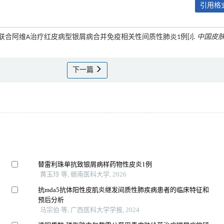
引用格式
奇尤单抗联合阿维A治疗红皮病型银屑病合并免疫相关性间质性肺炎1例[J].
中国皮
下一篇