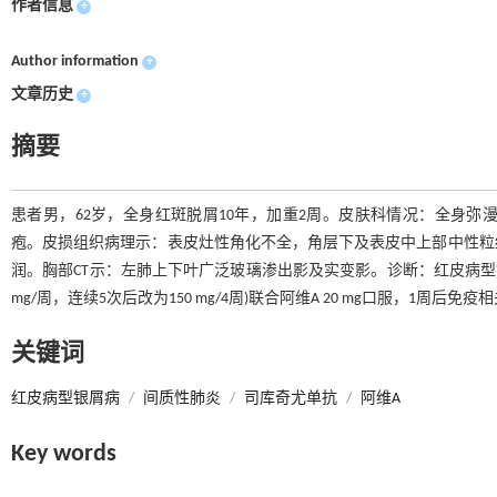
作者信息
+
Author information
+
文章历史
+
摘要
患者男，62岁，全身红斑脱屑10年，加重2周。皮肤科情况：全身
疱。皮损组织病理示：表皮灶性角化不全，角层下及表皮中上部中性粒
润。胸部CT示：左肺上下叶广泛玻璃渗出影及实变影。诊断：红皮病型银屑
mg/周，连续5次后改为150 mg/4周)联合阿维A 20 mg口服，1周
关键词
红皮病型银屑病
/
间质性肺炎
/
司库奇尤单抗
/
阿维A
Key words