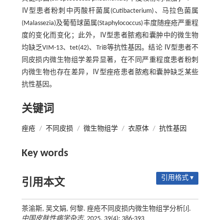
Ⅳ型患者粉刺中丙酸杆菌属(Cutibacterium)、马拉色菌属
(Malassezia)及葡萄球菌属(Staphylococcus)丰度随痤疮严重程
度的变化而变化；此外，Ⅳ型患者脓疱和囊肿中的微生物
均缺乏VIM-13、tet(42)、TriB等抗性基因。结论 Ⅳ型患者不
同皮损内微生物组学差异显著，在不同严重程度患者粉刺
内微生物也存在差异，Ⅳ型痤疮患者脓疱和囊肿缺乏某些
抗性基因。
关键词
痤疮
/
不同皮损
/
微生物组学
/
衣原体
/
抗性基因
Key words
引用格式 ▾
引用本文
茶渝斯, 吴文娟, 何黎. 痤疮不同皮损内微生物组学分析[J].
中国皮肤性病学杂志
, 2025, 39(4): 386-393