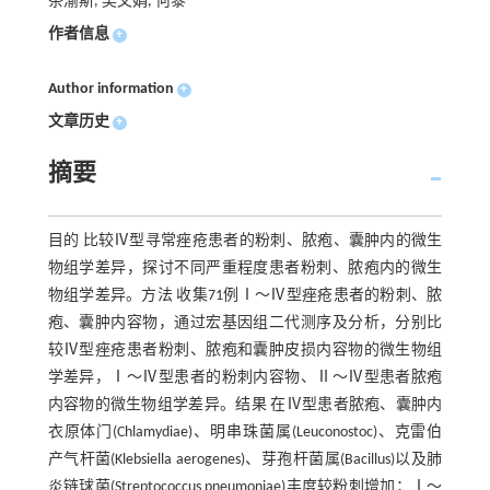
茶渝斯, 吴文娟, 何黎
作者信息
+
Author information
+
文章历史
+
摘要
目的 比较Ⅳ型寻常痤疮患者的粉刺、脓疱、囊肿内的微生
物组学差异，探讨不同严重程度患者粉刺、脓疱内的微生
物组学差异。方法 收集71例Ⅰ～Ⅳ型痤疮患者的粉刺、脓
疱、囊肿内容物，通过宏基因组二代测序及分析，分别比
较Ⅳ型痤疮患者粉刺、脓疱和囊肿皮损内容物的微生物组
学差异，Ⅰ～Ⅳ型患者的粉刺内容物、Ⅱ～Ⅳ型患者脓疱
内容物的微生物组学差异。结果 在Ⅳ型患者脓疱、囊肿内
衣原体门(Chlamydiae)、明串珠菌属(Leuconostoc)、克雷伯
产气杆菌(Klebsiella aerogenes)、芽孢杆菌属(Bacillus)以及肺
炎链球菌(Streptococcus pneumoniae)丰度较粉刺增加；Ⅰ～