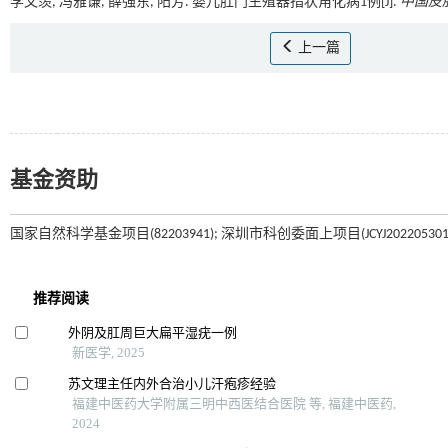
李文羡, 冯雅谦, 薛强东, 阳芳. 婴儿肛门生殖器指状角化病1例[J].
中国皮
上一篇
基金资助
国家自然科学基金项目(82203941); 深圳市科创委面上项目(JCYJ20220530151