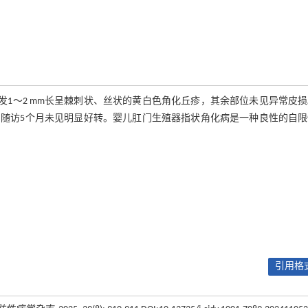
发1～2 mm长呈棘刺状、丝状的黄白色角化丘疹，其余部位未见异常皮
随访5个月未见明显好转。婴儿肛门生殖器指状角化病是一种良性的自限
引用格式