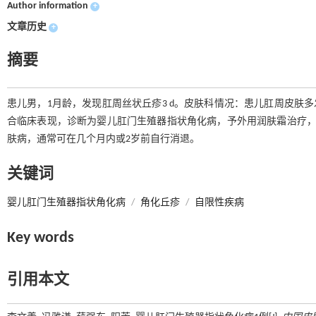
Author information
+
文章历史
+
摘要
患儿男，1月龄，发现肛周丝状丘疹3 d。皮肤科情况：患儿肛周皮肤多
合临床表现，诊断为婴儿肛门生殖器指状角化病，予外用润肤霜治疗，
肤病，通常可在几个月内或2岁前自行消退。
关键词
婴儿肛门生殖器指状角化病
/
角化丘疹
/
自限性疾病
Key words
引用本文