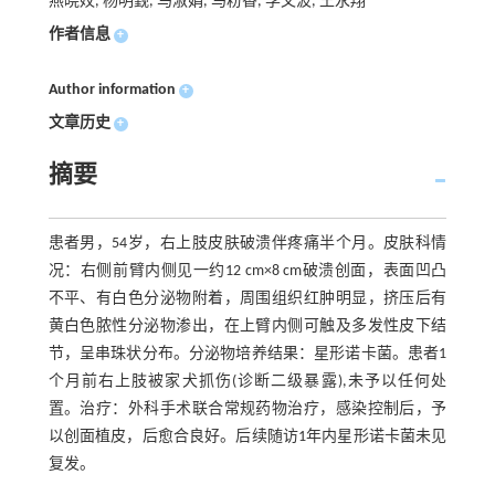
燕晓姣, 杨明觐, 马淑娟, 马粉香, 李文波, 王永翔
作者信息
+
Author information
+
文章历史
+
摘要
患者男，54岁，右上肢皮肤破溃伴疼痛半个月。皮肤科情
况：右侧前臂内侧见一约12 cm×8 cm破溃创面，表面凹凸
不平、有白色分泌物附着，周围组织红肿明显，挤压后有
黄白色脓性分泌物渗出，在上臂内侧可触及多发性皮下结
节，呈串珠状分布。分泌物培养结果：星形诺卡菌。患者1
个月前右上肢被家犬抓伤(诊断二级暴露),未予以任何处
置。治疗：外科手术联合常规药物治疗，感染控制后，予
以创面植皮，后愈合良好。后续随访1年内星形诺卡菌未见
复发。