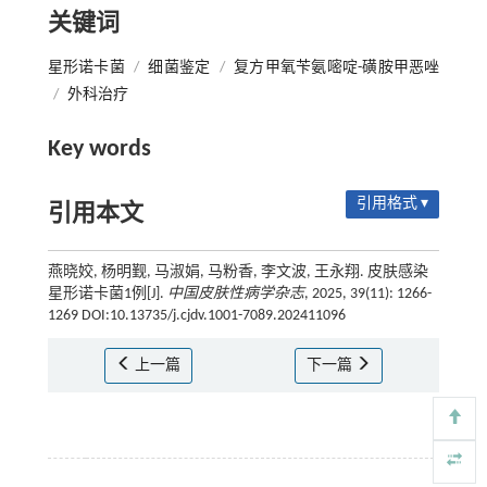
关键词
星形诺卡菌
/
细菌鉴定
/
复方甲氧苄氨嘧啶-磺胺甲恶唑
/
外科治疗
Key words
引用格式 ▾
引用本文
燕晓姣, 杨明觐, 马淑娟, 马粉香, 李文波, 王永翔. 皮肤感染
星形诺卡菌1例[J].
中国皮肤性病学杂志
, 2025, 39(11): 1266-
1269 DOI:10.13735/j.cjdv.1001-7089.202411096
上一篇
下一篇