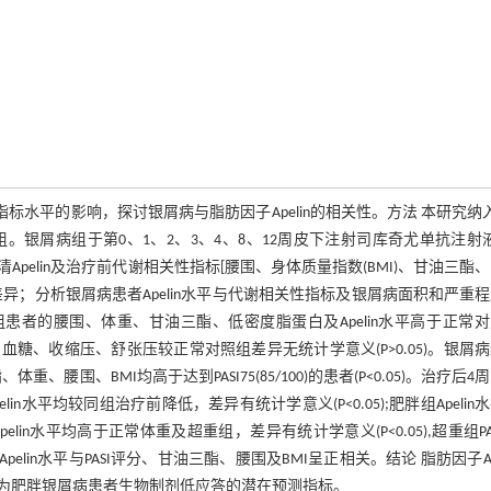
指标水平的影响，探讨银屑病与脂肪因子Apelin的相关性。方法 本研究纳入
银屑病组于第0、1、2、3、4、8、12周皮下注射司库奇尤单抗注射液
血清Apelin及治疗前代谢相关性指标[腰围、身体质量指数(BMI)、甘油三酯
；分析银屑病患者Apelin水平与代谢相关性指标及银屑病面积和严重
关性。结果 治疗前银屑病组患者的腰围、体重、甘油三酯、低密度脂蛋白及Apelin水平高于正常
胆固醇、血糖、收缩压、舒张压较正常对照组差异无统计学意义(P>0.05)。银屑
酯、体重、腰围、BMI均高于达到PASI75(85/100)的患者(P<0.05)。治疗后4
n水平均较同组治疗前降低，差异有统计学意义(P<0.05);肥胖组Apelin
elin水平均高于正常体重及超重组，差异有统计学意义(P<0.05),超重组PA
pelin水平与PASI评分、甘油三酯、腰围及BMI呈正相关。结论 脂肪因子Ape
为肥胖银屑病患者生物制剂低应答的潜在预测指标。