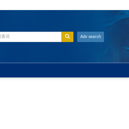
Adv search