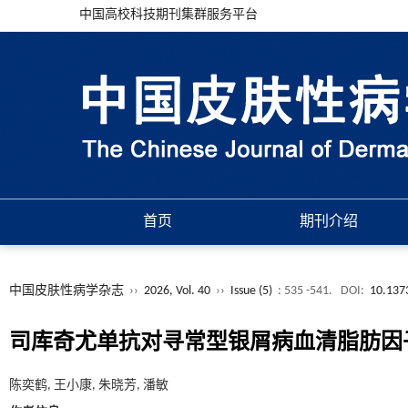
中国高校科技期刊集群服务平台
首页
期刊介绍
中国皮肤性病学杂志
››
2026, Vol. 40
››
Issue (5)
: 535 -541.
DOI:
10.137
司库奇尤单抗对寻常型银屑病血清脂肪因子A
陈奕鹤, 王小康, 朱晓芳, 潘敏