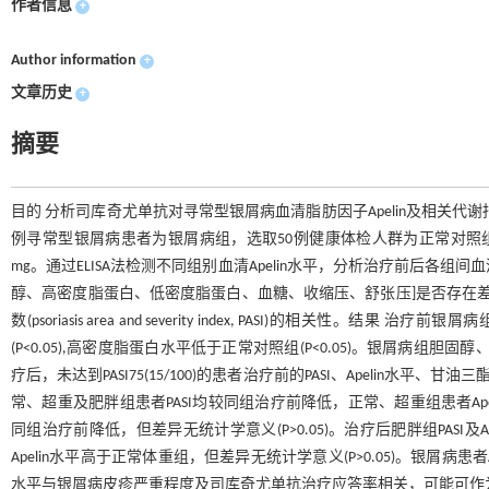
作者信息
+
Author information
+
文章历史
+
摘要
目的 分析司库奇尤单抗对寻常型银屑病血清脂肪因子Apelin及相关代谢
例寻常型银屑病患者为银屑病组，选取50例健康体检人群为正常对照组。
mg。通过ELISA法检测不同组别血清Apelin水平，分析治疗前后各组间
醇、高密度脂蛋白、低密度脂蛋白、血糖、收缩压、舒张压]是否存在差异
数(psoriasis area and severity index, PASI)的相
(P<0.05),高密度脂蛋白水平低于正常对照组(P<0.05)。银屑病组
疗后，未达到PASI75(15/100)的患者治疗前的PASI、Apelin水平、甘油三
常、超重及肥胖组患者PASI均较同组治疗前降低，正常、超重组患者Apeli
同组治疗前降低，但差异无统计学意义(P>0.05)。治疗后肥胖组PASI及Ap
Apelin水平高于正常体重组，但差异无统计学意义(P>0.05)。银屑病患者A
水平与银屑病皮疹严重程度及司库奇尤单抗治疗应答率相关，可能可作