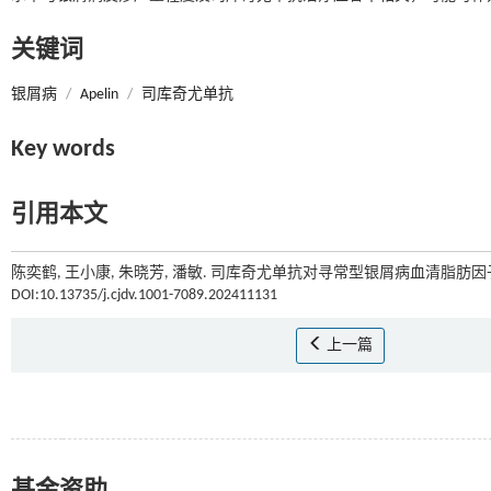
关键词
银屑病
/
Apelin
/
司库奇尤单抗
Key words
引用本文
陈奕鹤, 王小康, 朱晓芳, 潘敏. 司库奇尤单抗对寻常型银屑病血清脂肪因子Ap
DOI:10.13735/j.cjdv.1001-7089.202411131
上一篇