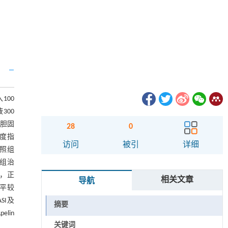
100
300
、胆固
28
0
程度指
访问
被引
详细
对照组
病组治
周，正
相关文章
导航
水平较
SI及
摘要
lin
关键词