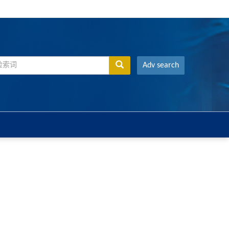
Adv search