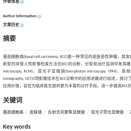
作者信息
+
Author information
+
文章历史
+
摘要
基底细胞癌(basal cell carcinoma, BCC)是一种常见的
新型的非侵入性影像检查方法在BCC的诊断、分型和治疗监测中发挥着越来越重要
microscopy, RCM)、双光子显微镜(two-photon microscopy, TPM)、高频超
tomography, OCT)5项影像技术在BCC诊断中的应用进展进行综述，探讨了各影像技
应用价值，旨在为临床医生提供更为丰富的诊疗手段，进一步提高BCC
关键词
基底细胞癌
/
皮肤镜
/
反射式共聚焦显微镜
/
双光子荧光显微镜
/
Key words