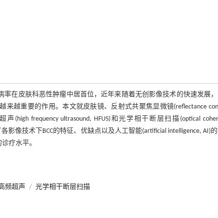
皮肤恶性肿瘤，其发病率在皮肤科恶性肿瘤中居首位，近年来随着无创影像技术的快速发展
的作用。本文就皮肤镜、反射式共聚焦显微镜(reflectance confo
声(high frequency ultrasound, HFUS)和光学相干断层扫描(optical coher
术下BCC的特征、优缺点以及人工智能(artificial intelligence, AI)
的诊疗水平。
高频超声
/
光学相干断层扫描