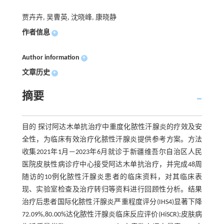
贾卉卉, 吴曹英, 沈晓峰, 康晓静
作者信息
+
Author information
+
文章历史
+
摘要
目的 探讨阿达木单抗治疗中重度化脓性汗腺炎的疗效及安
全性，为临床有效治疗化脓性汗腺炎提供参考方案。方法
收集2021年1月—2023年6月就诊于新疆维吾尔自治区人民
医院皮肤性病诊疗中心接受阿达木单抗治疗，并完成48周
随访的10例化脓性汗腺炎患者的临床资料，对其临床表
现、实验室检查及治疗转归等资料进行回顾性分析。结果
治疗后患者国际化脓性汗腺炎严重程度评分(IHS4)显著下降
72.09%,80.00%达化脓性汗腺炎临床反应评价(HiSCR);皮肤病