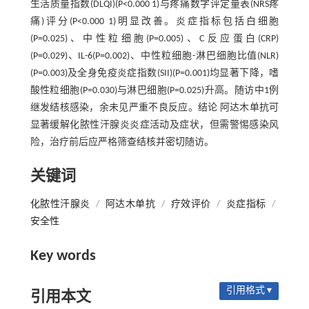
生活质量指数(DLQI)(P<0.000 1)与疼痛数字评定量表(NRS疼
痛)评分(P<0.000 1)明显改善。炎症指标包括白细胞
(P=0.025)、中性粒细胞(P=0.005)、C反应蛋白(CRP)
(P=0.029)、IL-6(P=0.002)、中性粒细胞-淋巴细胞比值(NLR)
(P=0.003)及全身免疫炎症指数(SII)(P=0.001)均显著下降，嗜
酸性粒细胞(P=0.030)与淋巴细胞(P=0.025)升高。随访中1例
继发结核感染，余未见严重不良反应。结论 阿达木单抗可
显著缓解化脓性汗腺炎炎症活动及症状，但需警惕感染风
险，治疗前后应严格筛查结核并密切随访。
关键词
化脓性汗腺炎
/
阿达木单抗
/
疗效评价
/
炎症指标
/
安全性
Key words
引用格式 ▾
引用本文