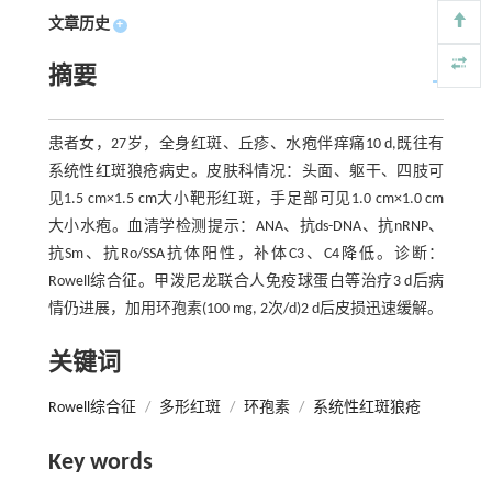
文章历史
+
摘要
患者女，27岁，全身红斑、丘疹、水疱伴痒痛10 d,既往有
系统性红斑狼疮病史。皮肤科情况：头面、躯干、四肢可
见1.5 cm×1.5 cm大小靶形红斑，手足部可见1.0 cm×1.0 cm
大小水疱。血清学检测提示：ANA、抗ds-DNA、抗nRNP、
抗Sm、抗Ro/SSA抗体阳性，补体C3、C4降低。诊断：
Rowell综合征。甲泼尼龙联合人免疫球蛋白等治疗3 d后病
情仍进展，加用环孢素(100 mg, 2次/d)2 d后皮损迅速缓解。
关键词
Rowell综合征
/
多形红斑
/
环孢素
/
系统性红斑狼疮
Key words