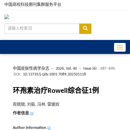
中国高校科技期刊集群服务平台
Toggle
中国皮肤性病学杂志
››
2026, Vol. 40
››
Issue (6)
: 687 -690.
DOI:
10.13735/j.cjdv.1001-7089.202501118
环孢素治疗Rowell综合征1例
周兢兢, 刘毅, 冯林, 雷媛姣
作者信息
+
Author information
+