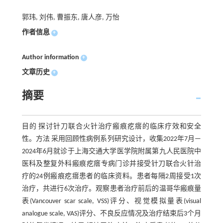
郭玮, 刘伟, 曹振东, 唐人彦, 万怡
作者信息
+
Author information
+
文章历史
+
摘要
目的 探讨针刀联合火针治疗瘢痕疙瘩的临床疗效和安全
性。方法 采用回顾性病例系列研究设计，收集2022年7月—
2024年6月就诊于上海交通大学医学院附属第九人民医院中
医科及整复外科瘢痕疙瘩专病门诊并接受针刀联合火针治
疗的24例瘢痕疙瘩患者的临床资料。患者每隔2周接受1次
治疗，共进行6次治疗。观察患者治疗前后的温哥华瘢痕量
表(Vancouver scar scale, VSS)评分、视觉模拟量表(visual
analogue scale, VAS)评分、不良反应情况及治疗结束后3个月