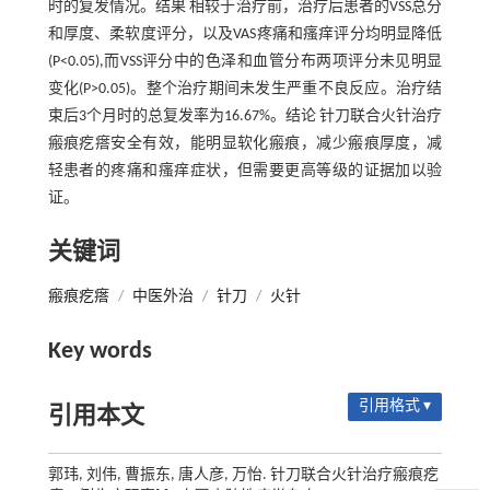
时的复发情况。结果 相较于治疗前，治疗后患者的VSS总分
和厚度、柔软度评分，以及VAS疼痛和瘙痒评分均明显降低
(P<0.05),而VSS评分中的色泽和血管分布两项评分未见明显
变化(P>0.05)。整个治疗期间未发生严重不良反应。治疗结
束后3个月时的总复发率为16.67%。结论 针刀联合火针治疗
瘢痕疙瘩安全有效，能明显软化瘢痕，减少瘢痕厚度，减
轻患者的疼痛和瘙痒症状，但需要更高等级的证据加以验
证。
关键词
瘢痕疙瘩
/
中医外治
/
针刀
/
火针
Key words
引用格式 ▾
引用本文
郭玮, 刘伟, 曹振东, 唐人彦, 万怡. 针刀联合火针治疗瘢痕疙