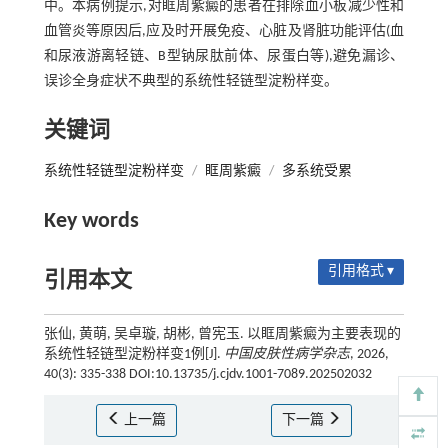
中。本病例提示,对眶周紫癜的患者在排除血小板减少性和
血管炎等原因后,应及时开展免疫、心脏及肾脏功能评估(血
和尿液游离轻链、B型钠尿肽前体、尿蛋白等),避免漏诊、
误诊全身症状不典型的系统性轻链型淀粉样变。
关键词
系统性轻链型淀粉样变
/
眶周紫癜
/
多系统受累
Key words
引用格式 ▾
引用本文
张仙, 黄萌, 吴卓璇, 胡彬, 曾宪玉. 以眶周紫癜为主要表现的
系统性轻链型淀粉样变1例[J].
中国皮肤性病学杂志
, 2026,
40(3): 335-338 DOI:10.13735/j.cjdv.1001-7089.202502032
上一篇
下一篇