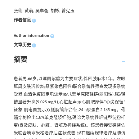
张仙, 黄萌, 吴卓璇, 胡彬, 曾宪玉
作者信息
+
Author information
+
文章历史
+
摘要
患者男,66岁,以眶周紫癜为主要症状,伴四肢麻木1年。左眼
眶周皮肤活检(结晶紫染色阳性)联合系统性筛查发现多系统
受累:血清免疫固定电泳示IgA-λ型单克隆轻链(弱阳性),尿λ轻
链显著升高(5 025 mg/L),心脏超声示心肌肥厚伴“心尖保留”
征象,肌电图提示双侧腕管综合征,24 h尿蛋白2 185 mg。骨
髓穿刺检出1.8%单克隆浆细胞,确诊为系统性轻链型淀粉样
变(累及皮肤、心脏、肾脏及神经系统)。该患者接受硼替佐
米联合地塞米松治疗后症状改善,现在继续规律治疗及随访