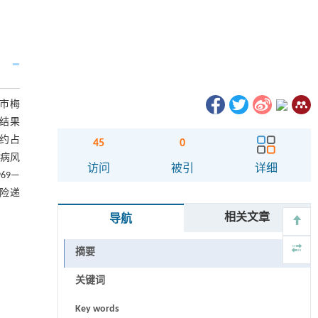
州市梅
。结果
群约占
45
0
发病风
访问
被引
详细
969—
风险递
相关文章
导航
摘要
关键词
Key words