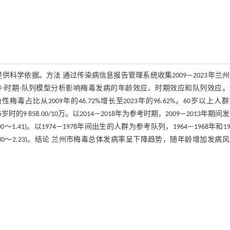
提供科学依据。方法 通过传染病信息报告管理系统收集2009—2023年兰
立年龄-时期-队列模型分析影响梅毒发病的年龄效应、时期效应和队列效应
。隐性梅毒占比从2009年的46.72%增长至2023年的96.62%。60岁以上人
时的9 858.00/10万。以2014—2018年为参考时期，2009—2013年期间
%CI:1.00～1.41)。以1974—1978年间出生的人群为参考队列，1964—1968年和1
(95%CI:1.30～2.23)。结论 兰州市梅毒总体发病率呈下降趋势，随年龄增加发病