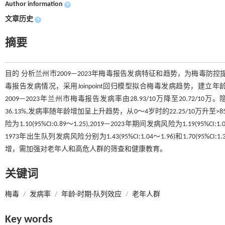
Author information
+
文章历史
+
摘要
目的 分析兰州市2009—2023年梅毒报告发病特征和趋势，为梅毒防控
毒报告发病情况，采用Joinpoint回归模型拟合梅毒发病趋势，建
2009—2023年兰州市梅毒报告发病率由28.93/10万降至20.72/10万
36.13%,发病率随年龄增加呈上升趋势，从0～4岁时的22.25/10万升至>85岁
险为1.10(95%CI:0.89～1.25),2019—2023年期间发病风险为1.19(95
1973年出生队列发病风险分别为1.43(95%CI:1.04～1.96)和1.70
增，需加强对老年人和高危人群的筛查和健康教育。
关键词
梅毒
/
发病率
/
年龄-时期-队列效应
/
老年人群
Key words