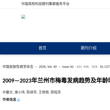
中国高校科技期刊集群服务平台
首页
期刊介绍
中国皮肤性病学杂志
››
2026, Vol. 40
››
Issue (4)
: 431 -436.
DOI:
10.137
2009—2023年兰州市梅毒发病趋势及年
许馨文, 谯小伟, 陈继军, 王艳艳, 郭程亮
作者信息
+