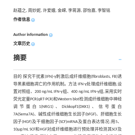
赵蕴之, 周妙妮, 许爱娥, 金嵘, 李蒋源, 邵怡嘉, 李智铭
作者信息
+
Author information
+
文章历史
+
摘要
目的 探究干扰素(IFN)-γ刺激后成纤维细胞(fibroblasts, FB)诱
导黑素细胞凋亡的作用机制。方法 IFN-γ处理成纤维细胞,设
置对照组、200 ng/mL IFN-γ组、400 ng/mL IFN-γ组,采用实时
荧光定量PCR(qRT-PCR)和Western blot检测成纤维细胞中神经
调节蛋白1(NRG1)、Dickkopf1(DKK1)、信号蛋白
7A(Sema7A)、碱性成纤维细胞生长因子(bFGF)、肝细胞生长
因子(HGF)及干细胞因子(SCF)mRNA及蛋白表达情况;用5、
10μg/mL SCF和HGF对成纤维细胞进行预处理并检测其SCF及