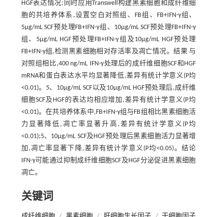
HGF表达情况;同时应用Transwell构建黑素细胞和成纤维细
胞的共培养体系,设置空白对照组、FB组、FB+IFN-γ组、
5μg/mL SCF预处理FB+IFN-γ组、10μg/mL SCF预处理FB+IFN-γ
组、5μg/mL HGF预处理FB+IFN-γ组及10μg/mL HGF预处理
FB+IFN-γ组,检测黑素细胞相对存活率及凋亡情况。结果 与
对照组相比,400 ng/mL IFN-γ处理后的成纤维细胞SCF和HGF
mRNA和蛋白表达水平均显著降低,差异有统计学意义(P均
<0.01)。5、10μg/mL SCF以及10μg/mL HGF预处理后,成纤维
细胞SCF及HGF的表达均相应增加,差异有统计学意义(P均
<0.01)。在共培养体系中,FB+IFN-γ组与FB组相比黑素细胞活
力显著降低,凋亡率显著升高,差异有统计学意义(P均
<0.01);5、10μg/mL SCF及HGF预处理后黑素细胞活力显著增
加,凋亡率显著下降,差异有统计学意义(P均<0.05)。结论
IFN-γ可能通过抑制成纤维细胞SCF及HGF分泌促进黑素细胞
凋亡。
关键词
成纤维细胞
/
黑素细胞
/
肝细胞生长因子
/
干细胞因子