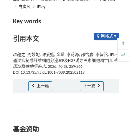
/
白癜风
/
IFN-γ
Key words
引用格式 ▾
引用本文
赵蕴之, 周妙妮, 许爱娥, 金嵘, 李蒋源, 邵怡嘉, 李智铭. IFN-γ
通过抑制成纤维细胞分泌SCF及HGF诱导黑素细胞凋亡[J].
中
国皮肤性病学杂志
, 2026, 40(3): 259-266
DOI:10.13735/j.cjdv.1001-7089.202502119
上一篇
下一篇
基金资助