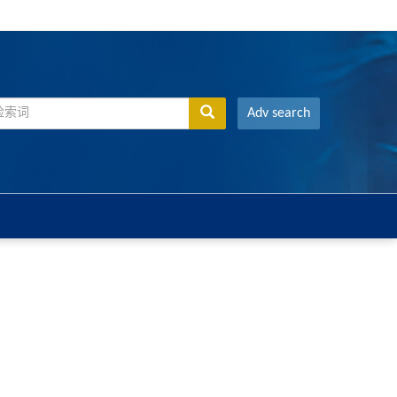
Adv search