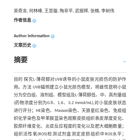
吴奇龙, 何林峰, 王昱璇, 陶非平, 武振辉, 张楠, 李树伟
作者信息
+
Author information
+
文章历史
+
摘要
目的 探究L-薄荷醇对UVB诱导的小鼠皮肤光损伤的防护作
用。方法 UVB辐照建立小鼠光损伤模型，将雌性昆明小鼠
分为空白组、溶剂组、模型组及L-薄荷醇低、中、高剂量组
(药物浓度分别为0.8、1.6、3.2 mmol/mL),对小鼠皮肤状态
进行评分；HE染色、Masson染色、天狼星红染色、免疫组
织化学染色及甲苯胺蓝染色观察皮损组织表皮厚度变化、
胶原纤维变化、炎症反应程度的变化以及肥大细胞数量；
组织活性氧(ROS)检测试剂盒测定皮损组织中ROS水平；