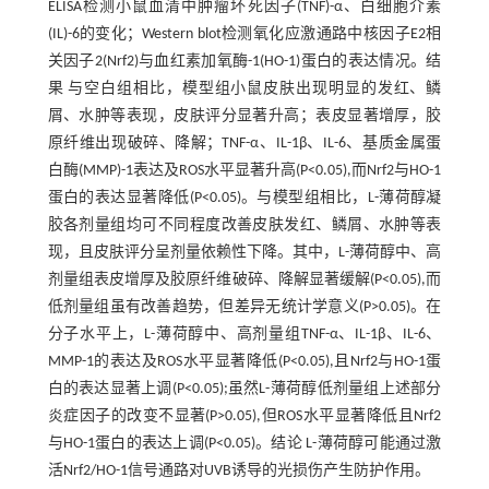
ELISA检测小鼠血清中肿瘤坏死因子(TNF)-α、白细胞介素
(IL)-6的变化；Western blot检测氧化应激通路中核因子E2相
关因子2(Nrf2)与血红素加氧酶-1(HO-1)蛋白的表达情况。结
果 与空白组相比，模型组小鼠皮肤出现明显的发红、鳞
屑、水肿等表现，皮肤评分显著升高；表皮显著增厚，胶
原纤维出现破碎、降解；TNF-α、IL-1β、IL-6、基质金属蛋
白酶(MMP)-1表达及ROS水平显著升高(P<0.05),而Nrf2与HO-1
蛋白的表达显著降低(P<0.05)。与模型组相比，L-薄荷醇凝
胶各剂量组均可不同程度改善皮肤发红、鳞屑、水肿等表
现，且皮肤评分呈剂量依赖性下降。其中，L-薄荷醇中、高
剂量组表皮增厚及胶原纤维破碎、降解显著缓解(P<0.05),而
低剂量组虽有改善趋势，但差异无统计学意义(P>0.05)。在
分子水平上，L-薄荷醇中、高剂量组TNF-α、IL-1β、IL-6、
MMP-1的表达及ROS水平显著降低(P<0.05),且Nrf2与HO-1蛋
白的表达显著上调(P<0.05);虽然L-薄荷醇低剂量组上述部分
炎症因子的改变不显著(P>0.05),但ROS水平显著降低且Nrf2
与HO-1蛋白的表达上调(P<0.05)。结论 L-薄荷醇可能通过激
活Nrf2/HO-1信号通路对UVB诱导的光损伤产生防护作用。