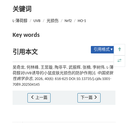
关键词
L-薄荷醇
/
UVB
/
光损伤
/
Nrf2
/
HO-1
Key words
引用格式 ▾
引用本文
吴奇龙, 何林峰, 王昱璇, 陶非平, 武振辉, 张楠, 李树伟. L-薄
荷醇对UVB诱导的小鼠皮肤光损伤的防护作用[J].
中国皮肤
性病学杂志
, 2026, 40(6): 616-625 DOI:10.13735/j.cjdv.1001-
7089.202504145
上一篇
下一篇