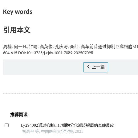
Key words
引用本文
周楠, 何一凡, 钟晴, 高英俊, 孔庆涛, 桑红. 高车前苷通过抑制巨噬细胞M1极
604-615 DOI:10.13735/j.cjdv.1001-7089.202507098
上一篇