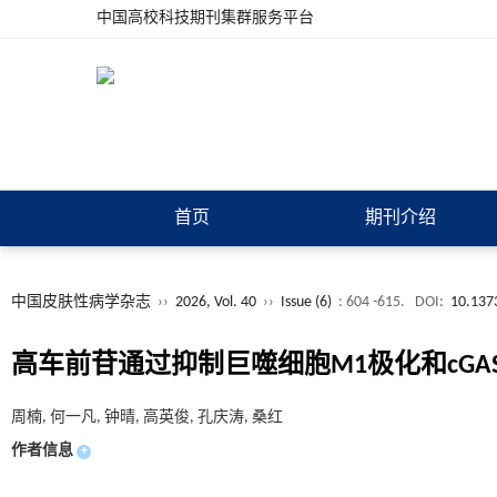
中国高校科技期刊集群服务平台
首页
期刊介绍
中国皮肤性病学杂志
››
2026, Vol. 40
››
Issue (6)
: 604 -615.
DOI:
10.137
高车前苷通过抑制巨噬细胞M1极化和cGAS
周楠, 何一凡, 钟晴, 高英俊, 孔庆涛, 桑红
作者信息
+