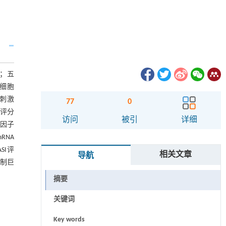
响；五
测细胞
)刺激
77
0
度评分
访问
被引
详细
症因子
RNA
SI评
相关文章
导航
抑制巨
摘要
关键词
Key words