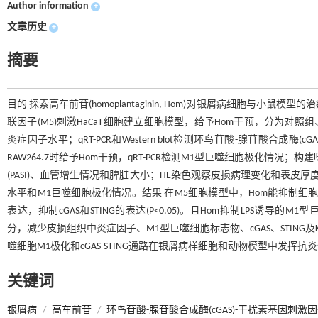
Author information
+
文章历史
+
摘要
目的 探索高车前苷(homoplantaginin, Hom)对银屑病细胞与小鼠
联因子(M5)刺激HaCaT细胞建立细胞模型，给予Hom干预，分为对照组、
炎症因子水平；qRT-PCR和Western blot检测环鸟苷酸-腺苷酸合成酶(
RAW264.7时给予Hom干预，qRT-PCR检测M1型巨噬细胞极化情
(PASI)、血管增生情况和脾脏大小；HE染色观察皮损病理变化和表皮厚度；免
水平和M1巨噬细胞极化情况。结果 在M5细胞模型中，Hom能抑制细胞过度增殖，减
表达，抑制cGAS和STING的表达(P<0.05)。且Hom抑制LPS诱导的M
分，减少皮损组织中炎症因子、M1型巨噬细胞标志物、cGAS、STING及K
噬细胞M1极化和cGAS-STING通路在银屑病样细胞和动物模型中发挥抗
关键词
银屑病
/
高车前苷
/
环鸟苷酸-腺苷酸合成酶(cGAS)-干扰素基因刺激因子(