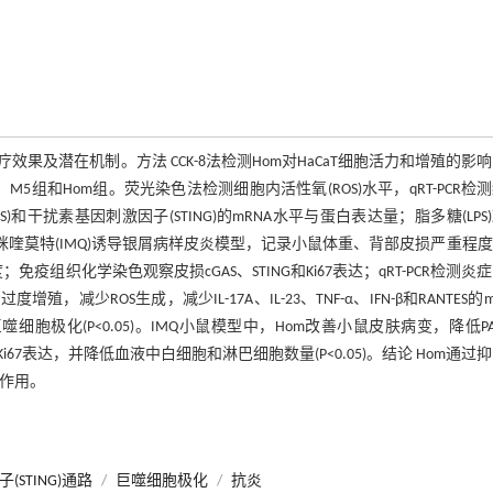
模型的治疗效果及潜在机制。方法 CCK-8法检测Hom对HaCaT细胞活力和增殖的影
M5组和Hom组。荧光染色法检测细胞内活性氧(ROS)水平，qRT-PCR检
cGAS)和干扰素基因刺激因子(STING)的mRNA水平与蛋白表达量；脂多糖(LPS
况；构建咪喹莫特(IMQ)诱导银屑病样皮炎模型，记录小鼠体重、背部皮损严重程
疫组织化学染色观察皮损cGAS、STING和Ki67表达；qRT-PCR检测炎
少ROS生成，减少IL-17A、IL-23、TNF-α、IFN-β和RANTES的m
1型巨噬细胞极化(P<0.05)。IMQ小鼠模型中，Hom改善小鼠皮肤病变，降低PA
i67表达，并降低血液中白细胞和淋巴细胞数量(P<0.05)。结论 Hom通过
炎作用。
STING)通路
/
巨噬细胞极化
/
抗炎