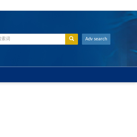
Adv search