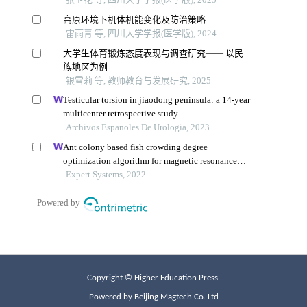
Copyright © Higher Education Press.
Powered by Beijing Magtech Co. Ltd