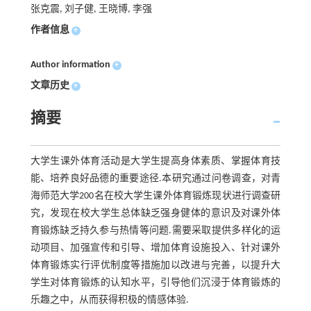
张克震, 刘子健, 王晓博, 李强
作者信息
+
Author information
+
文章历史
+
摘要
大学生课外体育活动是大学生提高身体素质、掌握体育技
能、培养良好品德的重要途径.本研究通过问卷调查，对青
海师范大学200名在校大学生课外体育锻炼现状进行调查研
究，发现在校大学生总体缺乏强身健体的意识及对课外体
育锻炼缺乏持久参与热情等问题.需要采取提供多样化的运
动项目、加强宣传和引导、增加体育设施投入、针对课外
体育锻炼实行评优制度等措施加以改进与完善，以提升大
学生对体育锻炼的认知水平，引导他们沉浸于体育锻炼的
乐趣之中，从而获得积极的情感体验.