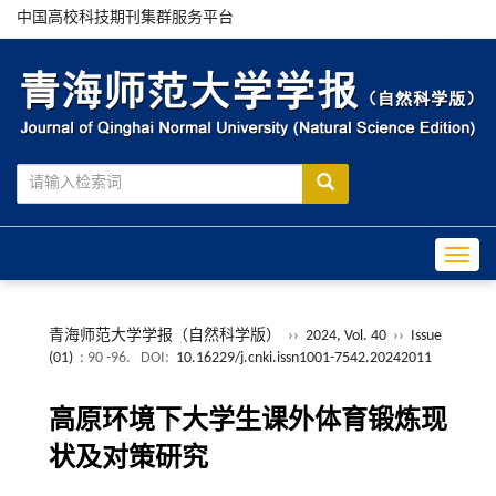
中国高校科技期刊集群服务平台
Toggle
青海师范大学学报（自然科学版）
››
2024, Vol. 40
››
Issue
(01)
: 90 -96.
DOI:
10.16229/j.cnki.issn1001-7542.20242011
高原环境下大学生课外体育锻炼现
状及对策研究