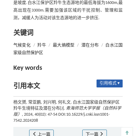
是坡度.白水江保护区羚牛生态源地的最低海拔为1600m,最
高出现在3300m.需要加强该区域的干扰控制、管理和监
测，减缓人为活动对该生态源地的进一步挤压.
关键词
气候变化
/
羚牛
/
最大熵模型
/
潜在分布
/
白水江国
家级自然保护区
Key words
引用格式 ▾
引用本文
杨文赟, 常亚鹏, 刘兴明, 何礼文. 白水江国家级自然保护区
羚牛生境特征及潜在分布[J].
青海师范大学学报（自然科学
版）
, 2024, 40(02): 47-54 DOI:10.16229/j.cnki.issn1001-
7542.2024208
上一篇
下一篇