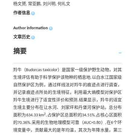
杨文赟, 常亚鹏, 刘兴明, 何礼文
作者信息
+
Author information
+
文章历史
+
摘要
羚牛（Budorcas taxicolor）是国家一级保护野生动物，对其
生境评估有助于科学保护该物种的栖息地.以白水江国家级
自然保护区为例，通过样线法对羚牛的痕迹点进行调查，
并记录痕迹点所处的生境特征，利用最大熵模型对保护区
羚牛生境进行了适宜性评价和预测.结果显示，羚牛的适宜
生境主要分布在让水河、刘家坪和丹堡河保护站，总分布
2
面积为634.33 km
,占保护区总面积的34.51%,占核心区面积
的70.36%.采用的生物地理模型可靠（AUC>0.80）,在6个环
境变量中，贡献最大的是年均温，其次为年降水量，第三