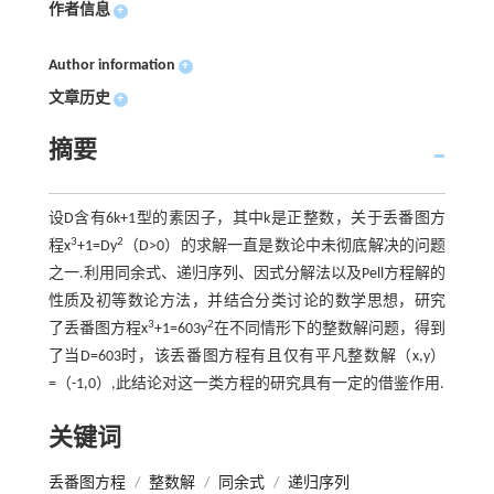
作者信息
+
Author information
+
文章历史
+
摘要
设D含有6k+1型的素因子，其中k是正整数，关于丢番图方
3
2
程x
+1=Dy
（D>0）的求解一直是数论中未彻底解决的问题
之一.利用同余式、递归序列、因式分解法以及Pell方程解的
性质及初等数论方法，并结合分类讨论的数学思想，研究
3
2
了丢番图方程x
+1=603y
在不同情形下的整数解问题，得到
了当D=603时，该丢番图方程有且仅有平凡整数解（x,y）
=（-1,0）,此结论对这一类方程的研究具有一定的借鉴作用.
关键词
丢番图方程
/
整数解
/
同余式
/
递归序列