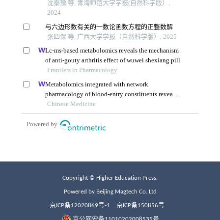
Copyright © Higher Education Press.
Powered by Beijing Magtech Co. Ltd
京ICP备12020869号-1
京ICP备150856号
京公网安备11010202008535号