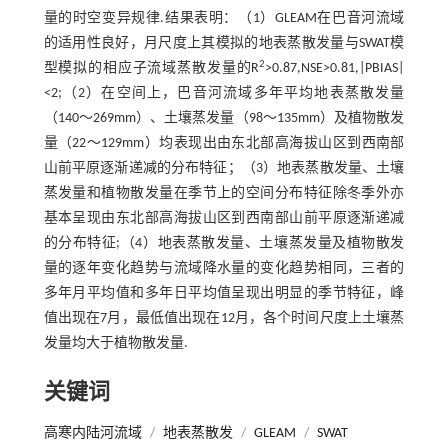
量的时空变异规律.结果表明：（1）GLEAM在巴音河流域
的适用性良好，月尺度上其模拟的地表蒸散发量与SWAT模
2
型模拟的相应子流域蒸散发量的R
>0.87,NSE>0.81,|PBIAS|
<2;（2）在空间上，巴音河流域多年平均地表蒸散发量
（140～269mm）、土壤蒸发量（98～135mm）及植物散发
量（22～129mm）均表现出由东北部高海拔山区到西南部
山前平原逐渐递减的分布特征；（3）地表蒸散发量、土壤
蒸发量和植物散发量在季节上的空间分布特征除冬季外亦
基本呈现由东北部高海拔山区到西南部山前平原逐渐递减
的分布特征;（4）地表蒸散发量、土壤蒸发量及植物散发
量的逐年变化趋势与流域降水量的变化趋势相同，三者的
多年月平均值和多年日平均值呈现出明显的季节特征，峰
值出现在7月，最低值出现在12月，各个时间尺度上土壤蒸
发量均大于植物散发量.
关键词
高寒内陆河流域
/
地表蒸散发
/
GLEAM
/
SWAT