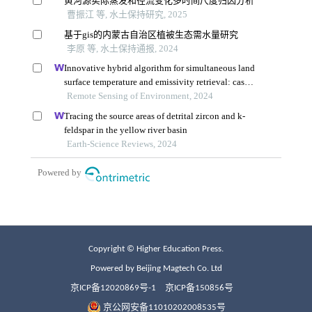
Copyright © Higher Education Press.
Powered by Beijing Magtech Co. Ltd
京ICP备12020869号-1
京ICP备150856号
京公网安备11010202008535号