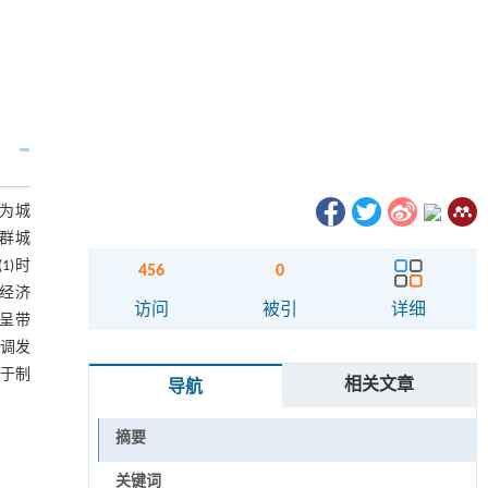
为城
市群城
1)时
456
0
经济
访问
被引
详细
处呈带
协调发
基于制
相关文章
导航
摘要
关键词