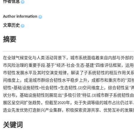
作者信息
+
Author information
+
文章历史
+
摘要
在全球气候变化与人类活动背景下，城市系统面临着来自内部与外部的
市风险治理的重要手段.基于“经济-社会-生态-基建”四维评估框架，运用C
市韧性发展水平及其时空演变规律，解读了子系统韧性的相互作用关系与
间维度上，成渝城市群综合韧性水平稳步上升，成都市和重庆市的“双
韧性>基础设施韧性>社会韧性>生态韧性.(2)空间维度上，综合韧性
状分布，基础设施韧性则展现出“多极引领”特征.(3)城市群子系统韧
展区呈空间扩张趋势，但截至2020年，处于失调等级的城市占比仍过半.
造业先发优势打造新兴产业集群，积极探索资源共享、优势互补的发展
关键词