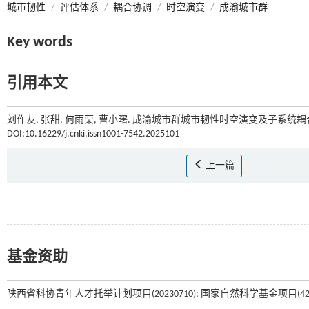
城市韧性
/
评估体系
/
耦合协调
/
时空演变
/
成渝城市群
Key words
引用本文
刘作友, 张甜, 何雨栗, 曹小曙. 成渝城市群城市韧性时空演变及子系统耦合
DOI:10.16229/j.cnki.issn1001-7542.2025101
上一篇
基金资助
陕西省科协青年人才托举计划项目(20230710); 国家自然科学基金项目(42001