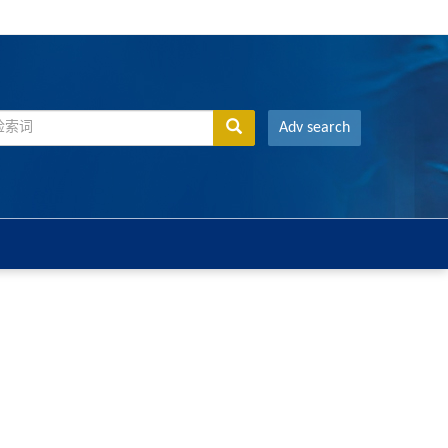
Adv search