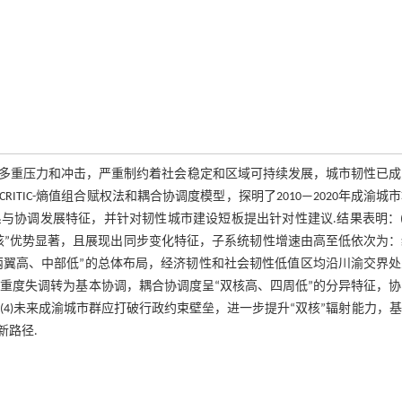
多重压力和冲击，严重制约着社会稳定和区域可持续发展，城市韧性已成
RITIC-熵值组合赋权法和耦合协调度模型，探明了2010—2020年成渝城
协调发展特征，并针对韧性城市建设短板提出针对性建议.结果表明：(
核”优势显著，且展现出同步变化特征，子系统韧性增速由高至低依次为：
呈“两翼高、中部低”的总体布局，经济韧性和社会韧性低值区均沿川渝交界
性由重度失调转为基本协调，耦合协调度呈“双核高、四周低”的分异特征，
(4)未来成渝城市群应打破行政约束壁垒，进一步提升“双核”辐射能力，
新路径.