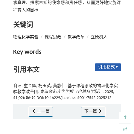
求真理、探索未知的使命感和责任感，从而更好地实施课
程育人的目标.
关键词
物理化学实验
/
课程思政
/
教学改革
/
立德树人
Key words
引用格式 ▾
引用本文
俞洁, 童金辉, 杨玉英, 黄静伟. 基于课程思政的物理化学实
验教学改革[J].
青海师范大学学报（自然科学版）
, 2025,
41(02): 86-92 DOI:10.16229/j.cnki.issn1001-7542.2025212
上一篇
下一篇