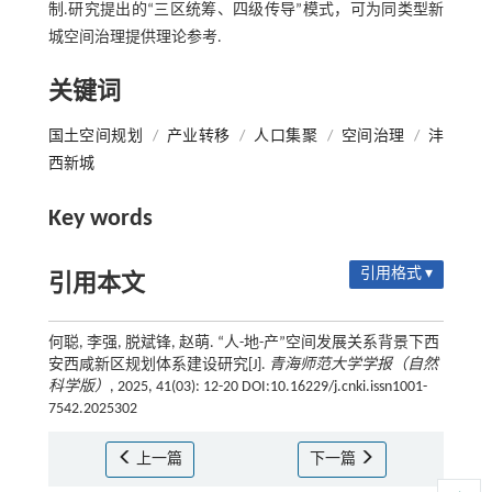
制.研究提出的“三区统筹、四级传导”模式，可为同类型新
城空间治理提供理论参考.
关键词
国土空间规划
/
产业转移
/
人口集聚
/
空间治理
/
沣
西新城
Key words
引用格式 ▾
引用本文
何聪, 李强, 脱斌锋, 赵萌. “人-地-产”空间发展关系背景下西
安西咸新区规划体系建设研究[J].
青海师范大学学报（自然
科学版）
, 2025, 41(03): 12-20 DOI:10.16229/j.cnki.issn1001-
7542.2025302
上一篇
下一篇