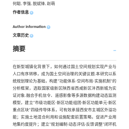
何聪, 李强, 脱斌锋, 赵萌
作者信息
+
Author information
+
文章历史
+
摘要
在新型城镇化背景下，如何通过国土空间规划实现产业与
人口有序转移，成为国土空间治理的关键议题.本研究以系
统规划理论为基础，构建“功能体系-空间布局-实施机制”的
分析框架，选取国家级新区陕西省西咸新区沣西新城为实
证对象.融合手机信令、遥感影像等多源数据构建动态监测
模型，建立“市级功能区-新区功能组团-新区功能单元-新区
重点区块”四级传导体系，可有效承接西安市主城区外溢功
能；实施土地混合利用和设施配套前置策略，促进产业用
地集约度提升；建立“规划编制-动态评估-反馈调整”闭环机