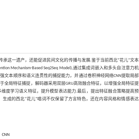
传承这一遗产，还能促进民间文化的传播与发展.鉴于当前西北“花儿”文
tention Mechanism-Based Seq2Seq Model),通过集成词嵌入和多头自注意
增强文本顺序和语义连贯性的捕捉能力，并通过卷积神经网络CNN提取局
U用于全局特征捕捉，解码器采用双层GRU高效融合特征，以增强全局特征
多维度学习语义特征，提升模型表达能力.最后，提出特征融合策略提高预
型，生成的西北“花儿”唱词不仅保留了方言特色，还在内容风格和情感表
CNN