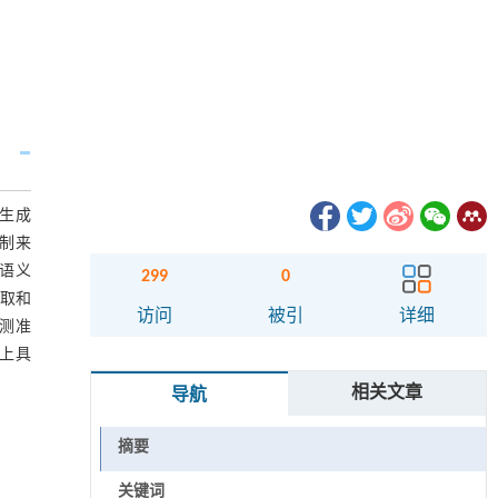
本生成
力机制来
部语义
299
0
提取和
访问
被引
详细
测准
达上具
相关文章
导航
摘要
关键词