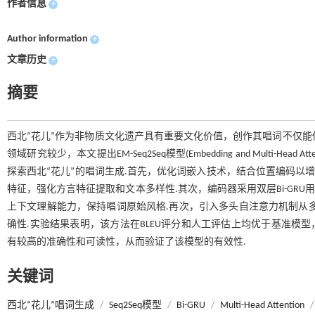
作者信息
+
Author information
+
文章历史
+
摘要
西北“花儿”作为非物质文化遗产具有重要文化价值，创作其唱词不仅能
领域研究较少，本文提出EM-Seq2Seq模型(Embedding and Multi-Head At
探索西北“花儿”的唱词生成.首先，优化词嵌入技术，结合位置编码以
特征，强化方言特征提取和文本多样性.其次，编码器采用双层Bi-GR
上下文理解能力，保持唱词原始风格.再次，引入多头自注意力机制从
确性.实验结果表明，该方法在BLEU评分和人工评估上均优于基准模
有较高的准确性和可读性，从而验证了该模型的有效性.
关键词
西北“花儿”唱词生成
/
Seq2Seq模型
/
Bi-GRU
/
Multi-Head Attention
/