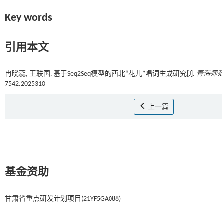
Key words
引用本文
冉晓蕊, 王联国. 基于Seq2Seq模型的西北“花儿”唱词生成研究[J].
青海师
7542.2025310
上一篇
基金资助
甘肃省重点研发计划项目(21YF5GA088)