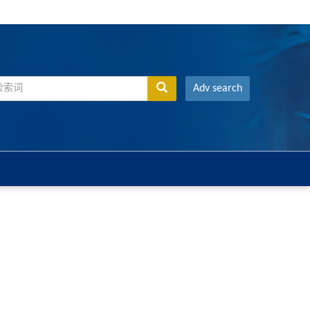
Adv search