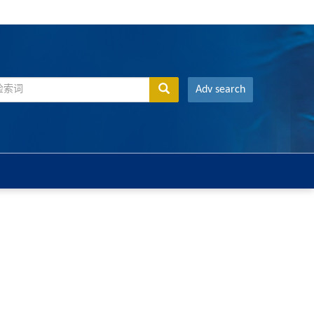
Adv search