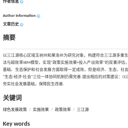
作者信息
+
Author information
+
文章历史
+
摘要
以三江源核心区域玉树州和果洛州为研究对象，构建符合三江源多重生态
法与超效率SBM模型，实现“政策实施效果+投入产出效率”的双重评
基础、生态保护和社会发展方面取得一定成效，但是经济、生态、社会
“生态-经济-社会”三位一体协同机制仍需完善.提出相应的对策建议：(1
夯实社会发展基础，保障民生改善.
关键词
绿色发展政策
/
实施效果
/
政策效率
/
三江源
Key words