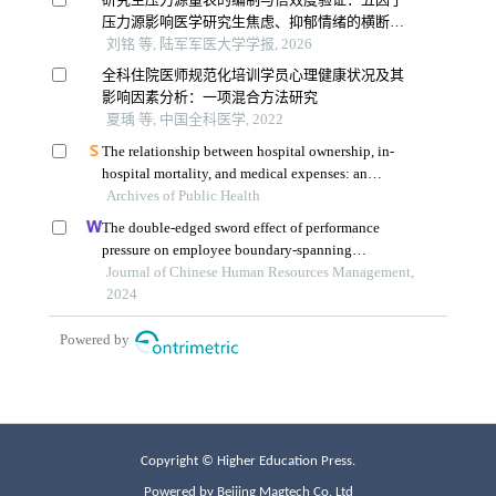
Copyright © Higher Education Press.
Powered by Beijing Magtech Co. Ltd