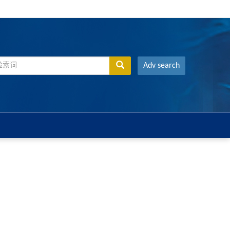
Adv search