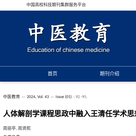
中国高校科技期刊集群服务平台
首页
期刊介绍
中医教育
››
2024, Vol. 43
››
Issue (01)
: 92 -95.
人体解剖学课程思政中融入王清任学术思
周丽亭, 周贤熙