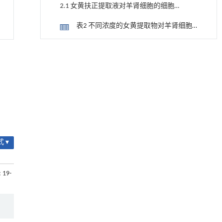
2.1 女黄扶正提取液对羊肾细胞的细胞
毒性
表2 不同浓度的女黄提取物对羊肾细胞
的毒性影响
图1 不同浓度女黄扶正提取液对羊肾细
基于机器学习揭示二氢杨梅素抑制TGF-β/ALK5
[1]
胞存活率的影响
信号通路治疗肺纤维化的新机制
2.2 女黄扶正提取液对病毒增殖的影响
Engineering
. 2026, Vol.58(3): 1-303
https://doi.org/10.1016/j.eng.2025.10.017
图2 女黄扶正提取液对GTPV增殖效率的
影响
2.3 女黄扶正提取液对病毒活性的影响
用于背面供电网络的纯钌n-TSV加工与极致全干
[2]
法SOI晶圆减薄技术
图3 GTPV TCID50检测结果
Engineering
. 2026, Vol.58(3): 1-303
https://doi.org/10.1016/j.eng.2025.10.026
 ▾
2.4 女黄扶正提取液对感染病毒细胞炎
基于检流计的无对准误差全原位成像与激光加
[3]
性因子表达的影响
图4 女黄提取液对感染病毒细胞炎性因
工系统及其在泛半导体制造中的应用
: 19-
Engineering
子表达的影响
. 2026, Vol.58(3): 1-303
2.5 女黄扶正提取液对小鼠脾T淋巴细胞
https://doi.org/10.1016/j.eng.2025.07.041
转化能力的影响
表3 女黄扶正提取液对小鼠脾T淋巴细胞
甲醇法升级回收聚对苯二甲酸乙二酯塑料制备
[4]
转化能力的影响
乳酸和1,4-环己烷二甲酸