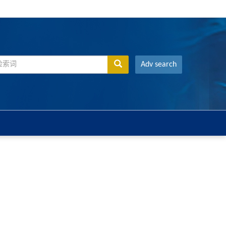
Adv search