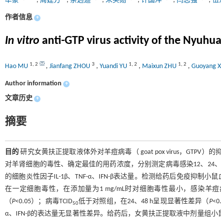
牟豪
,
周建方
,
余远迪
,
朱买勋
,
许国洋
,
闫志强
,
伍
作者信息
+
In vitro
anti-GTP virus activity of the Nyuhu
1
,
2
3
1
,
2
1
,
2
Hao MU
,
Jianfang ZHOU
,
Yuandi YU
,
Maixun ZHU
,
Guoyang 
Author information
+
文章历史
+
摘要
目的
研究女黄扶正提取液体外对羊痘病毒（ goat pox virus，G
对羊肾细胞的毒性、确定最佳的用药浓度，分别测定病毒感染12、24、36、
的细胞炎性因子IL-1β、TNF-α、IFN-β表达量。检测给药后免疫抑
在一定细胞毒性，在添加量为1 mg/mL时对细胞毒性最小，感染羊痘病
（
P
<0.05）；病毒TCID
低于对照组，在24、48 h呈现显著性差异（
P
<0
50
α、IFN-β的表达量无显著性差异。给药后，女黄扶正提取液中剂量组