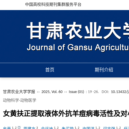
中国高校科技期刊集群服务平台
首页
期刊介绍
甘肃农业大学学报
››
2025, Vol. 60
››
Issue (01)
: 19 -26.
DOI:
10.13432/j
动物科学·动物医学
女黄扶正提取液体外抗羊痘病毒活性及对
1
,
2
3
1
,
2
1
,
2
1
,
2
1
,
2