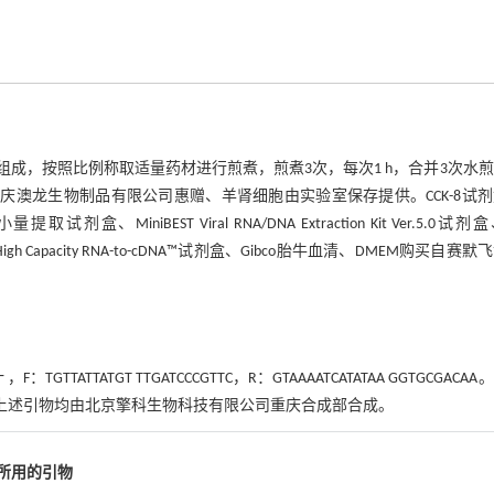
组成，按照比例称取适量药材进行煎煮，煎煮3次，每次1 h，合并3次水
株）由重庆澳龙生物制品有限公司惠赠、羊肾细胞由实验室保存提供。CCK-8试
BEST Viral RNA/DNA Extraction Kit Ver.5.0试剂盒
Capacity RNA-to-cDNA™试剂盒、Gibco胎牛血清、DMEM购买自赛默
 ，F：TGTTATTATGT TTGATCCCGTTC，R：GTAAAATCATATAA GGTGCGACA
上述引物均由北京擎科生物科技有限公司重庆合成部合成。
 所用的引物