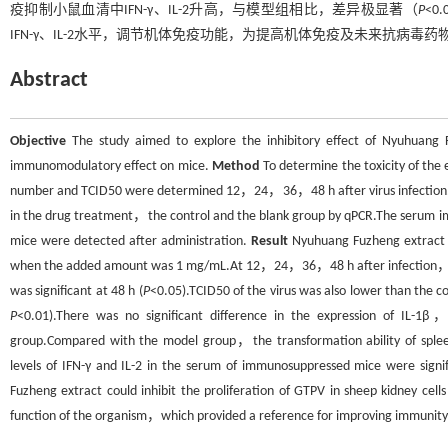
疫抑制小鼠血清中IFN-γ、IL-2升高，与模型组相比，差异极显著（
P
<0
IFN-γ、IL-2水平，调节机体免疫功能，为提高机体免疫及未来抗病毒
Abstract
Objective
The study aimed to explore the inhibitory effect of Nyuhuang
immunomodulatory effect on mice.
Method
To determine the toxicity of the
number and TCID50 were determined 12，24，36，48 h after virus infection.Th
in the drug treatment，the control and the blank group by qPCR.The serum i
mice were detected after administration.
Result
Nyuhuang Fuzheng extract ha
when the added amount was 1 mg/mL.At 12，24，36，48 h after infection，the
was significant at 48 h (
P
<0.05).TCID50 of the virus was also lower than the c
P
<0.01).There was no significant difference in the expression of IL-1
group.Compared with the model group，the transformation ability of spleen
levels of IFN-γ and IL-2 in the serum of immunosuppressed mice were signif
Fuzheng extract could inhibit the proliferation of GTPV in sheep kidney cell
function of the organism，which provided a reference for improving immunity 