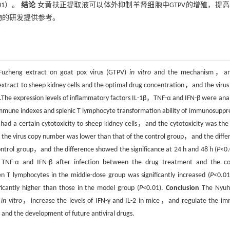
.01）。
结论
女黄扶正提取液可以体外抑制羊肾细胞中GTPV的增殖，提
药物的研发提供参考。
 Fuzheng extract on goat pox virus (GTPV)
in vitro
and the mechanism，and
 extract to sheep kidney cells and the optimal drug concentration，and the virus
e expression levels of inflammatory factors IL-1β，TNF-α and IFN-β were ana
mmune indexes and splenic T lymphocyte transformation ability of immunosuppr
d a certain cytotoxicity to sheep kidney cells，and the cytotoxicity was the 
 virus copy number was lower than that of the control group，and the diffe
ontrol group，and the difference showed the significance at 24 h and 48 h (
P
<0
β，TNF-α and IFN-β after infection between the drug treatment and the co
 T lymphocytes in the middle-dose group was significantly increased (
P
<0.01
icantly higher than those in the model group (
P
<0.01).
Conclusion
The Nyuh
s
in vitro
，increase the levels of IFN-γ and IL-2 in mice，and regulate the i
and the development of future antiviral drugs.