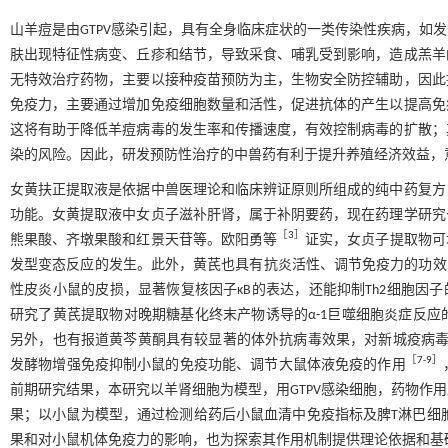
山羊痘是由GTPV感染引起，具有全身临床症状的一类传染性疾病，如
肤出现特征性病变、丘疹和结节，导致采食、哺乳受到影响，造成羔羊
无特效治疗药物，主要以接种疫苗预防为主，生物安全防控辅助，因此
免疫力，主要通过增加免疫细胞数量和活性，促进抗体的产生以提高免
这将有助于降低羊痘病毒的发生率和传播速度，有效控制病毒的扩散；
染的风险。因此，研发预防性治疗的中兽药有利于提升养殖经济效益，
女黄扶正提取液是依据中兽医理论和临床辨证原则所组成的纯中药复方
功能。女黄提取液中女贞子滋补肝肾，属于补阴要药，现在药理学研究
［
3
］
熊果酸、齐墩果酸和红景天苷等。欧阳勇等
证实，女贞子提取物可
发型变态反应的发生。此外，黄芪也具有抗炎活性、调节免疫力的功效，
性皮炎小鼠的皮损，显著恢复核因子κB的表达，还能抑制Th2细胞因子的
研究了黄芪提取物对晚期糖基化终末产物诱导的α-1巨噬细胞炎症反
另外，也有报道黄芩黄酮具有较显著的体外抗病毒效果，对新城疫病毒最高
［
7
-
9
］
发酵物增强免疫抑制小鼠的免疫功能、调节大鼠体液免疫的作用
前期研究结果，本研究以羊肾细胞为模型，用GTPV感染细胞，药物作
果；以小鼠为模型，通过检测给药后小鼠血清中免疫指标及脾T淋巴细胞
果和对小鼠机体免疫力的影响，也为探索其作用机制提供理论依据和基