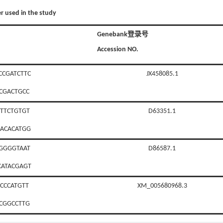
er used in the study
Genebank登录号
Accession NO.
CGATCTTC
JX458085.1
CGACTGCC
TTCTGTGT
D63351.1
ACACATGG
GGGGTAAT
D86587.1
ATACGAGT
CCCATGTT
XM_005680968.3
CGGCCTTG