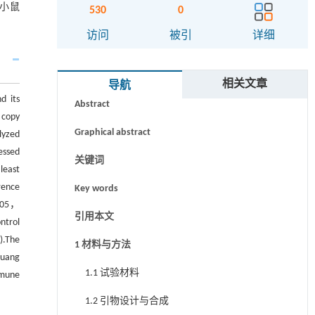
高小鼠
530
0
访问
被引
详细
摘要
相关文章
导航
 its
Abstract
 copy
Graphical abstract
lyzed
essed
关键词
least
rence
Key words
.05，
引用本文
ntrol
).The
1 材料与方法
uang
1.1 试验材料
mmune
1.2 引物设计与合成