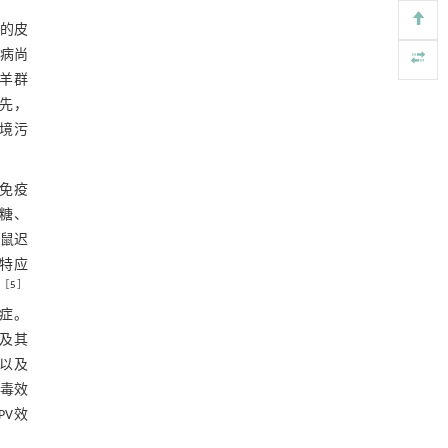
2.6 女黄扶正提取液对小鼠血清因子的
Engineering
. 2026, Vol.58(3): 1-303
的皮
影响
https://doi.org/10.1016/j.eng.2026.02.015
表4 女黄扶正提取液对小鼠血清因子的
病尚
影响
用于废旧聚烯烃高效氢解的熵工程策略
羊群
[5]
3 讨论
Engineering
. 2026, Vol.58(3): 1-303
先，
4 结论
https://doi.org/10.1016/j.eng.2025.04.030
境污
参考文献
免疫
基金资助
糖、
鼠迟
的特应
［
5
］
症。
及其
以及
病毒效
PV效