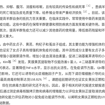
［
1
］
发热、抑郁、腹泻、消瘦和咳嗽，且有较高的传染性和病死率
。患病羊
［
2
］
的死亡增加及皮毛质量下降，给养殖业带来严重经济损失
。目前，该
提高羊群自身的抵抗力至关重要。在临床实践中，常常使用中兽药来提高
疫功能。这些中兽药在保障羊群健康和预防疾病方面发挥着关键作用。首
其次，提高羊群免疫力还可以减少其他兽药的使用量，降低兽药残留和环
意义重大。
，由中药女贞子、黄芪、枸杞子和菟丝子组成，其主要功能为增强机体的
也证实了女贞子具有增强机体免疫的功能，其中活性成分主要有女贞子多
增强小鼠碳廓清作用，增加小鼠血清溶血素量，促进二硝基氟苯诱导的小
［
4
］
Kim等
发现，荚膜黄芪提取物不仅能改善1-氯-2，4-二硝基苯诱导
表达，显著降低TNF-α水平，显示出抗炎活性。在免疫调节方面，Qin等
应的影响，它还可以诱导的炎症细胞因子产生，从而下调巨噬细胞介导的炎
［
6
］
病毒抑制率达到158.82%
。课题组前期研究也证实女黄扶正颗粒
，但在抗病毒方面的研究还不充分。因此，基于相关的研究报道文献报道
用后通过测定病毒核酸拷贝数和病毒的增殖能力以评估女黄扶正提取液抗
转化能力评估药物对小鼠免疫功能调节作用，以阐明女黄扶正颗粒抗GT
础数据。