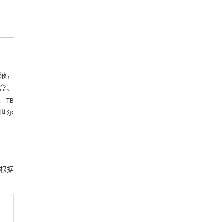
煎液，
剂盒、
、TB
飞世尔
A。根据