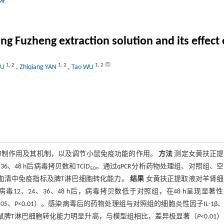
涛
ang Fuzheng extraction solution and its effec
1
,
2
1
,
2
1
,
2
XU
,
Zhiqiang YAN
,
Tao WU
TPV）的抑制作用及其机制，以及调节小鼠免疫功能的作用。
方法
测定女黄扶正提
48 h后病毒拷贝数和TCID
。通过qPCR分析药物处理组、对照组、
50
制小鼠血清中免疫指标及脾T淋巴细胞转化能力。
结果
女黄扶正提取液对羊肾细
毒12、24、36、48 h后，病毒拷贝数低于对照组，在48 h呈现显著
.05、
P
<0.01）。感染病毒后的药物处理组与对照组的细胞炎性因子IL-1β、T
小鼠脾T淋巴细胞转化能力明显升高，与模型组相比，差异极显著（
P
<0.01