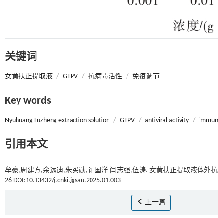
关键词
女黄扶正提取液
/
GTPV
/
抗病毒活性
/
免疫调节
Key words
Nyuhuang Fuzheng extraction solution
/
GTPV
/
antiviral activity
/
immun
引用本文
牟豪,周建方,余远迪,朱买勋,许国洋,闫志强,伍涛. 女黄扶正提取液体外
26 DOI:10.13432/j.cnki.jgsau.2025.01.003
上一篇