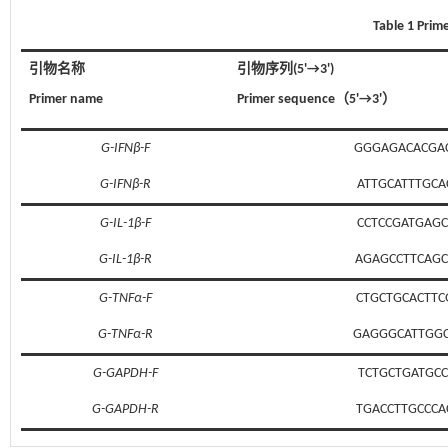
Table 1 Prim
引物名称
引物序列(5'→3')
Primer name
Primer sequence（5'→3'）
G-IFNβ-F
GGGAGACACGAC
G-IFNβ-R
ATTGCATTTGCA
G-IL-1β-F
CCTCCGATGAGC
G-IL-1β-R
AGAGCCTTCAGC
G-TNFα-F
CTGCTGCACTTC
G-TNFα-R
GAGGGCATTGGC
G-GAPDH-F
TCTGCTGATGCC
G-GAPDH-R
TGACCTTGCCCA