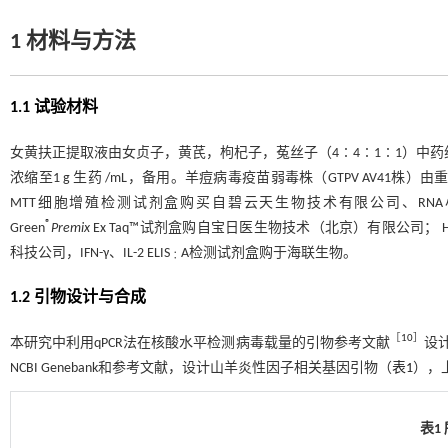
1 材料与方法
1.1 试验材料
女黄扶正提取液由女贞子，黄芪，枸杞子，菟丝子（4∶4∶1∶1）中药
浓缩至1 g 生药 /mL，备用。羊痘病毒疫苗弱毒株（GTPV AV41
MTT细胞增殖检测试剂盒购买自碧云天生物技术有限公司、RNA小量提取试剂盒、Mini
®
Green
Premix
Ex Taq™试剂盒购自宝日医生物技术（北京）有限公司； High 
科技公司，IFN-γ、IL-2 ELIS
A检测试剂盒购于海联生物。
∶
1.2 引物设计与合成
［
10
］
本研究中利用qPCR法在核酸水平检测病毒载量的引物参考文献
设计
NCBI Genebank和参考文献，设计山羊炎性因子相关基因引物（
表1
），
表1