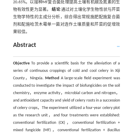
20.65%。以接种MF复合菌处理提高土壤有机碳及氮素的生
物有效性更为显著。
结论
通过对土壤化学生物性状与芹菜
生物学特性的主成分分析，综合得出常规施肥配施复合菌
剂和配施哈茨木霉单一菌对连作土壤质量和芹菜的促增效
果较佳。
Abstract
Objective
To provide a scientific basis for the alleviation of a
series of continuous croppings of cold and cool celery in Xiji
County，Ningxia.
Method
A large-scale field experiment was
conducted to investigate the impact of biofungicides on the soil
chemistry，enzyme activity，microbial carbon and nitrogen，
and antioxidant capacity and yield of celery roots in a succession
of celery crops，The experiment utilized a four-year celery plot
as the research unit，and four treatments were established:
conventional fertilization (CK)，conventional fertilization +
mixed fungicide (MF)，conventional fertilization +
Bacillus