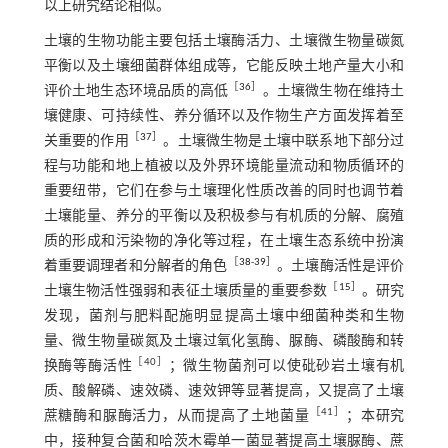
以上研究结论相似。
土壤的生物功能主要包括土壤酶活力、土壤微生物量碳氮
平衡以及土壤细菌群体组成等，它能反映土地产量大小和
［
36
］
评价土地生态环境品质的高低
。土壤微生物在维持土
壤健康、可持续性、养分循环以及作物生产方面发挥着至
［
37
］
关重要的作用
。土壤微生物是土壤中联系地下部分过
程与功能和地上植被以及外界环境能量流动和物质循环的
重要纽带，它们在参与土壤理化性质改善的同时也调节着
土壤能量、养分的平衡以及积极参与有机质的分解、腐殖
质的形成和污染物的净化等过程，在土壤生态系统中扮演
［
38
-
39
］
着重要调理者和分解者的角色
。土壤酶活性是评价
［
15
］
土壤生物活性强弱和表征土壤质量的重要参数
。研究
发现，菌剂与肥料配施明显提高土壤中细菌种类和生物
量、微生物量碳氮及土壤过氧化氢酶、脲酶、磷酸酶和转
［40］
换酶等酶活性
；微生物菌剂可以使砒砂岩土壤有机
质、酸解磷、速效磷、速效钾等显著提高，又提高了土壤
［41］
蔗糖酶和脲酶活力，从而提高了土地菌量
；本研究
中，接种复合菌和哈茨木霉单一菌显著提高土壤脲酶、蔗