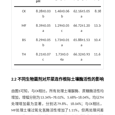
pH
CK
8.28±0.03
1.46±0.06
62.16±5.05
8.38±0.64
b
b
a
d
MF
8.39±0.05
1.29±0.05
66.72±1.20
13.34±0.47
a
c
a
a
BS
8.29±0.05
1.73±0.01
65.88±1.53
10.47±0.35
b
a
a
c
TH
8.21±0.07
1.73±0.0
66.32±0.93
11.61±0.62
c
4a
a
b
2.2 不同生物菌剂对芹菜连作根际土壤酶活性的影响
由
图1
可知，与CK相比，所有处理土壤脲酶、蔗糖酶活性均
增加，增幅分别为13.34%~78.02%、5.68%~18.04%，均以TH
处理增加最为显著，分别达79.8%、18.04%；与CK相比，
MF处理土壤过氧化氢酶活性增加了1.11%，但两处理间差