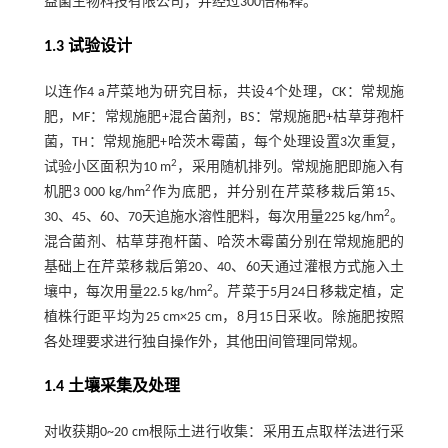
益菌生物科技有限公司，并经过300倍稀释。
1.3 试验设计
以连作4 a芹菜地为研究目标，共设4个处理，CK：常规施
肥，MF：常规施肥+混合菌剂，BS：常规施肥+枯草芽孢杆
菌，TH：常规施肥+哈茨木霉菌，每个处理设置3次重复，
2
试验小区面积为10 m
，采用随机排列。常规施肥即施入有
2
机肥3 000 kg/hm
作为底肥，并分别在芹菜移栽后第15、
2
30、45、60、70天追施水溶性肥料，每次用量225 kg/hm
。
混合菌剂、枯草芽孢杆菌、哈茨木霉菌分别在常规施肥的
基础上在芹菜移栽后第20、40、60天通过灌根方式施入土
2
壤中，每次用量22.5 kg/hm
。芹菜于5月24日移栽定植，定
植株行距平均为25 cm×25 cm，8月15日采收。除施肥按照
各处理要求进行独自操作外，其他田间管理同常规。
1.4 土壤采集及处理
对收获期0~20 cm根际土进行收集：采用五点取样法进行采