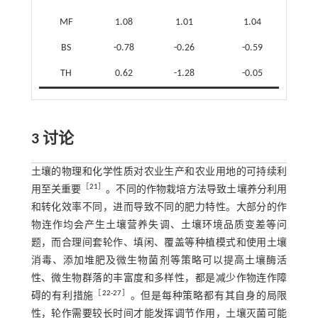
MF
1.08
1.01
1.04
1
BS
-0.78
-0.26
-0.59
4
TH
0.62
-1.28
-0.05
2
3 讨论
土壤的物理和化学性质对农业生产和农业用地的可持续利
［
21
］
用至关重要
。不同的作物栽培方法导致土壤养分利用
和转化效率不同，进而导致不同的肥力特性。大部分的作
物连作均会产生土壤营养失调、土壤环境品质变差等问
题，而合理间套轮作、填闲、覆盖等种植模式和使用土壤
消毒、添加堆肥及微生物菌剂等策略可以提高土壤酶活
性、微生物群落的丰富度和多样性，都是减少作物连作障
［
22
-
27
］
碍的有利措施
。但是每种策略都有其自身的局限
性，轮作需要较长时间才能发挥调节作用，土壤灭菌可能