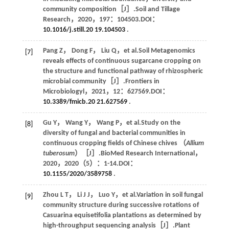
community composition［J］.
Soil and Tillage
Research
，
2020
，
197
：104503.DOI：
10.1016/j.still.20 19.104503
.
Pang
Z
，
Dong
F
，
Liu
Q
，
et al
.Soil Metagenomics
[7]
reveals effects of continuous sugarcane cropping on
the structure and functional pathway of rhizospheric
microbial community［J］.
Frontiers in
Microbiologyl
，
2021
，
12
：627569.DOI：
10.3389/fmicb.20 21.627569
.
Gu
Y
，
Wang
Y
，
Wang
P
，
et al
.Study on the
[8]
diversity of fungal and bacterial communities in
continuous cropping fields of Chinese chives （
Allium
tuberosum
）［J］.
BioMed Research International
，
2020
，
2020
（5）：1-14.DOI：
10.1155/2020/3589758
.
Zhou
L T
，
Li
J J
，
Luo
Y
，
et al
.Variation in soil fungal
[9]
community structure during successive rotations of
Casuarina equisetifolia plantations as determined by
high-throughput sequencing analysis［J］.
Plant