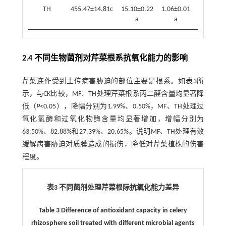
TH
455.47±14.81c
15.10±0.22
1.06±0.01
30.19±1.
a
a
d
2.4 不同生物菌剂对芹菜根系抗氧化能力的影响
芹菜连作受到土传病害胁迫的部位主要是根系。如
表3
所
示，与CK比较，MF、TH处理芹菜根系丙二醛含量均显著降
低（
P
<0.05），降幅分别为1.99%、0.50%，MF、TH处理过
氧化氢酶和过氧化物酶含量均显著增加，增幅分别为
63.50%、82.88%和27.39%、20.65%。说明MF、TH处理有效
缓解病害胁迫对质膜造成的损伤，降低对芹菜植株的伤害
程度。
表3 不同菌剂处理芹菜根际抗氧化能力差异
Table 3 Difference of antioxidant capacity in celery
rhizosphere soil treated with different microbial agents