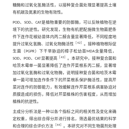
糖酶和过氧化氢酶活性，以接种复合菌处理显著提高土壤
有机碳及氮素的生物有效性。
POD、SOD、CAT是植物重要的防御酶，可以反映植物在逆
境下的抗逆性。研究发现，生物有机肥配施微生物菌肥条
件下连作花椒幼苗体内丙二醛含量显著降低，不同程度地
［42］
提升过氧化氢酶、过氧化物酶活性
。接种植物根际促
生菌（PGPR）下干旱胁迫的樟子松幼苗MDA含量降低，
［43］
SOD、POD、CAT显著提高
。本研究中，接种复合菌和
哈茨木霉单一菌显著降低了连作芹菜根系丙二醛，显著增
加过氧化氢酶和过氧化物酶，说明接种复合菌和哈茨木霉
单一菌可增加连作条件下的芹菜根系保护酶活性，提高芹
菜对连作的防御能力，有效缓解连作芹菜根系病害胁迫对
质膜造成的损伤，降低对芹菜植株的伤害程度，从而增加
植株的抗逆性。
主成分分析法是一种以各个指标之间的相关性及变化来确
定权重，得出综合得分并进行排名，筛选最优结果的科学
［44］
和合理的综合评价方法
。本研究对不同生物菌剂处理