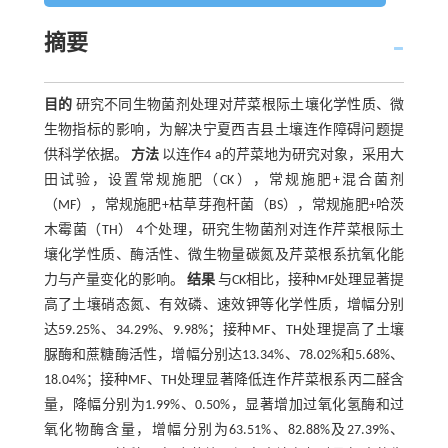
摘要
目的
研究不同生物菌剂处理对芹菜根际土壤化学性质、微
生物指标的影响，为解决宁夏西吉县土壤连作障碍问题提
供科学依据。
方法
以连作4 a的芹菜地为研究对象，采用大
田试验，设置常规施肥（CK），常规施肥+混合菌剂
（MF），常规施肥+枯草芽孢杆菌（BS），常规施肥+哈茨
木霉菌（TH） 4个处理，研究生物菌剂对连作芹菜根际土
壤化学性质、酶活性、微生物量碳氮及芹菜根系抗氧化能
力与产量变化的影响。
结果
与CK相比，接种MF处理显著提
高了土壤硝态氮、有效磷、速效钾等化学性质，增幅分别
达59.25%、34.29%、9.98%；接种MF、TH处理提高了土壤
脲酶和蔗糖酶活性，增幅分别达13.34%、78.02%和5.68%、
18.04%；接种MF、TH处理显著降低连作芹菜根系丙二醛含
量，降幅分别为1.99%、0.50%，显著增加过氧化氢酶和过
氧化物酶含量，增幅分别为63.51%、82.88%及27.39%、