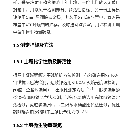
样，采集粘附于植物根毛上的土壤，一份土样放入无菌自
封箱中，用以风干检测养分、酶活性指标；另一份土样迅
速使用1 mm隔筛除去杂质，并装于5 mL冻存管中，置入采
样盒中4 ℃环境暂时贮存，及时送回试验室，用以检测土壤
中微生物生物量碳氮。
1.5 测定指标及方法
1.5.1 土壤化学性质及酶活性
根际土壤碱解氮选用碱解扩散法检测，有效磷选用NaHCO
-
3
钼锑抗比色法检测，速效钾选用NH
OAc-火焰光度法检测，
4
［
17
］
pH值、全盐均选用1∶5土水比测定方法
；脲酶选用酚
类钠-次氯酸钠比色法检测，过氧化氢酶选用高锰酸钾滴定
法检测，蔗糖酶选用3，5-二硝基水杨酸比色法检测，碱性
［
18
］
磷酸酶选用次磷酸苯二钠比色法检测
。
1.5.2 土壤微生物量碳氮