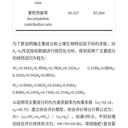
rate
累积贡献率
56.317
87.064
Accumulative
contribution rate
为了更加明确主要成分和土壤生物特征因子间的关联，对
X
~X
性状指标数据进行规范化分析，得到前两个主要成分
1
9
的线性回归方程为：
PC
=0.945
X
+0.980
X
+0.780
X
+0.325
X
+ 0.218
X
-0.880
X
-
1
1
2
3
4
5
6
0.335
X
+0.943
X
+0.885
X
7
8
9
PC
=0.004
X
-0.065
X
+0.654
X
-0.936
X
-
2
1
2
3
4
0.848
X
+0.245
X
+0.710
X
+0.274
X
+0.318
X
5
6
7
8
9
以前两项主要成分的均方差贡献率为权重系数（
a
=56.32，
1
a
=30.75）建立综合评价模型，综合评价得分计算公式为：
2
PC
=（
a
×
PC
+
a
×
PC
）/（
a
+
a
）。如
表5
所示，不同处理
1
1
2
2
1
2
的综合评价排序依次为：MF>TH>CK>BS，常规施肥+复合菌