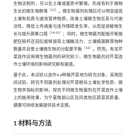
生物活制剂，可以在土壤或基质中繁殖，形成有利于植物
［
13
］
生长的微生物群落
。微生物菌剂处理后可以明显提高
土壤有机质与速效营养物质，改善土壤微生物区系与代谢
活性，降低土传病害与连作障碍发生率，从而促进植物生
［
14
-
15
］
长与提升蔬果口感
；同时，微生物菌剂配施平衡施
肥在秸秆还田后能够提高土壤酶活力、土壤细菌群落物种
［
16
］
数量并且使土壤微生物的分配更平衡
。然而，有关芹
菜连作应用微生物菌剂的研究较少，微生物菌剂对芹菜连
作土壤环境的影响研究鲜有报道。
基于此，本试验以连作4 a种植芹菜地为研究对象，采用田
间试验，研究不同菌剂处理对芹菜根际土壤化学性质、微
生物学指标的影响，探究不同微生物菌剂在芹菜连作土壤
上的施用效果，为宁夏南部山区及同类地区蔬菜高质量、
健康可持续发展提供技术支撑。
1 材料与方法