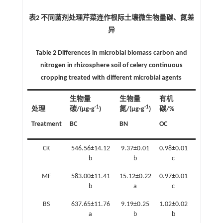
表2 不同菌剂处理芹菜连作根际土壤微生物量碳、氮差
异
Table 2 Differences in microbial biomass carbon and
nitrogen in rhizosphere soil of celery continuous
cropping treated with different microbial agents
生物量
生物量
有机
-1
-1
处理
碳/(μg·g
)
氮/(μg·g
)
碳/%
碳氮比
Treatment
BC
BN
OC
BC/BN
CK
546.56±14.12
9.37±0.01
0.98±0.01
58.33±1.
b
b
c
b
MF
583.00±11.41
15.12±0.22
0.97±0.01
38.63±1.
b
a
c
c
BS
637.65±11.76
9.19±0.25
1.02±0.02
69.40±1.
a
b
b
a