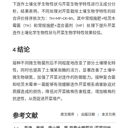
下连作土壤化学生物性状与芹菜生物学特性进行主成分分
析，结果表明，不同处理对芹菜栽培土壤生物学特性的综
合评价排序依次为：TH>MF>CK>BS，其中常规施肥+哈茨木
霉菌（TH）和常规施肥+混合菌剂（MF）处理下提升芹菜
连作土壤化学生物性状与芹菜生物学特性效果较佳。
4 结论
接种不同微生物菌剂后不同程度地改变了部分土壤理化特
性，同时也提高了土壤某些酶的活力，显著改善了土壤中
微生物碳氮，加强了芹菜对连作的防御能力。接种复合菌
和哈茨木霉单一菌能够有效缓解连作芹菜根系病害胁迫对
质膜造成的损伤，降低对芹菜植株伤害程度，增加植株的
抗逆性，从而促进芹菜增产。
参考文献
原文顺序
|
出版日期
|
本文引用