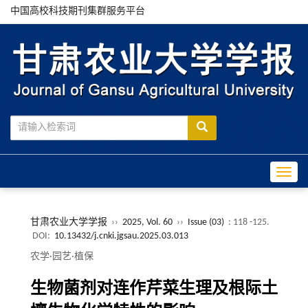
中国高校科技期刊集群服务平台
Toggle
甘肃农业大学学报
››
2025, Vol. 60
››
Issue (03)
: 118 -125.
DOI:
10.13432/j.cnki.jgsau.2025.03.013
农学·园艺·植保
生物菌剂对连作芹菜生理及根际土