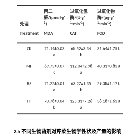
丙二
过氧化氢
过氧化物
-
-
-
醛/(μmol·g
酶/(U·g
酶/(μg·g
1
1
-1
1
-1
处理
)
·min
)
·min
)
Treatment
MDA
CAT
POD
CK
71.14±0.03
68.52±3.34
31.64±1.75 b
a
b
MF
69.73±0.07
112.04±2.98
40.31±0.83 a
c
a
BS
71.22±0.01
63.27±1.35
29.38±1.17 b
a
b
TH
70.78±0.04
125.31±7.26
38.18±1.63 a
b
a
2.5 不同生物菌剂对芹菜生物学性状及产量的影响