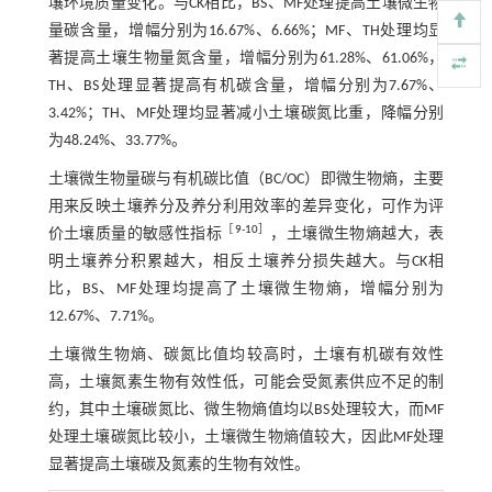
壤环境质量变化。与CK相比，BS、MF处理提高土壤微生物
量碳含量，增幅分别为16.67%、6.66%；MF、TH处理均显
著提高土壤生物量氮含量，增幅分别为61.28%、61.06%，
TH、BS处理显著提高有机碳含量，增幅分别为7.67%、
3.42%；TH、MF处理均显著减小土壤碳氮比重，降幅分别
为48.24%、33.77%。
土壤微生物量碳与有机碳比值（BC/OC）即微生物熵，主要
用来反映土壤养分及养分利用效率的差异变化，可作为评
［
9
-
10
］
价土壤质量的敏感性指标
，土壤微生物熵越大，表
明土壤养分积累越大，相反土壤养分损失越大。与CK相
比，BS、MF处理均提高了土壤微生物熵，增幅分别为
12.67%、7.71%。
土壤微生物熵、碳氮比值均较高时，土壤有机碳有效性
高，土壤氮素生物有效性低，可能会受氮素供应不足的制
约，其中土壤碳氮比、微生物熵值均以BS处理较大，而MF
处理土壤碳氮比较小，土壤微生物熵值较大，因此MF处理
显著提高土壤碳及氮素的生物有效性。