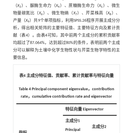
（
X
）、脲酶生命力（
X
）、蔗糖酶生命力（
X
）、微生
3
4
5
物量碳氮比（
X
）、微生物熵（
X
）、芹菜株高（
X
）、
6
7
8
产量（
X
）共9个单项指标，利用SPSS.26程序开展主成分分
9
析，得出相关矩阵的主要特征值、主要特征方向及累计贡
献（
表4
）。由
表4
可知，其中前两个主成分的累积贡献率
均超过了87.064%，达到超过80%的条件，表明前两个主成
分可以解释为土壤中化学生物性状与芹菜生物学特性的主
要信息。
表4 主成分特征值、贡献率、累计贡献率与特征向量
Table 4 Principal component eigenvalue，contribution
rate，cumulative contribution rate and eigenvector
特征向量 Eigenvector
主成分1
主成分2
Principal
指标