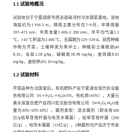
1.1 试验地概况
试验地位于宁夏固原市西吉县硝河村冷凉蔬菜基地。该地
海拔约为1 916.5 m，降雨主要分布在7~9月，年降雨量
397~471 mm，年蒸发量1 400~2 200 mm，年平均气温5.3
℃，≥10 ℃积温为2 400 ℃，无霜期为125~139 d。前茬种植
作物为芹菜，土壤种类为黑垆土，种植前土壤根层pH
8.10，全盐1.58 g/kg，碱解氮58.98 mg/kg，速效磷8.61
mg/kg，速效钾201.10 mg/kg。
1.2 试验材料
芹菜品种为法国皇后。有机肥料产自宁夏源龙现代农业服
务有限公司（N＋P
O
＋K
O≥5%，有机质≥45%），大量元
2
5
2
素水溶复合肥产自四川宏达股份有限公司（N+P
O
+K
O含
2
5
2
量为30%~10%-10%）。菌剂类型：混合菌剂（即含有100
亿/g枯草芽孢杆菌与哈茨木霉菌），枯草芽孢杆菌（200
亿/g），哈茨木霉菌（15亿/g），3种菌剂均产自济宁市金