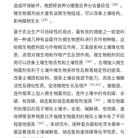
［
28
］
造成环境破坏，堆肥释放养分缓慢且养分含量较低
。
微生物菌剂由大量有益微生物组成，可以改善土壤结构，
［
29
］
影响植物生长
。
基于农业生产可持续性的观点，最有效的措施之一就是利
用一种或几种有益菌作为微生物肥料进行农作物种植，这
些微生物肥料既与作物相互作用，又直接影响土壤理化性
质，进而对微生物和作物产生反馈作用。微生物制剂的应
［
30
］
用可以改善土壤生物活性和土壤性质
，合理施入微生
物菌剂有利于土壤中微生物多样性及群落稳定性的提高，
改善土壤团粒结构，提高土壤自我调节能力，改良土壤酶
［
31
-
33
］
活性及理化性质，促进植物生长及增产
。据报道，
连作烟草上加入微生物菌剂后，连作土壤中的有机碳、全
［
34
］
磷、有效磷、硝态氮和铵态氮都有所提高
；微生物菌
剂处理后的茄子根际土壤中，全氮、碱解磷、有效磷、速
效钾等营养物质比不施微生物菌剂的根际土壤中有了不同
［
35
］
程度地提高
。本研究中，接种复合菌和哈茨木霉单一
菌显著提高土壤碱解氮、硝态氮和速效磷等化学性质，与