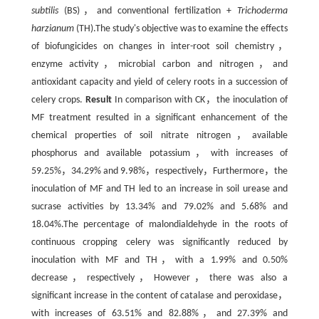
subtilis
(BS)，and conventional fertilization +
Trichoderma
harzianum
(TH).The study's objective was to examine the effects
of biofungicides on changes in inter-root soil chemistry，
enzyme activity，microbial carbon and nitrogen，and
antioxidant capacity and yield of celery roots in a succession of
celery crops.
Result
In comparison with CK，the inoculation of
MF treatment resulted in a significant enhancement of the
chemical properties of soil nitrate nitrogen，available
phosphorus and available potassium，with increases of
59.25%，34.29% and 9.98%，respectively，Furthermore，the
inoculation of MF and TH led to an increase in soil urease and
sucrase activities by 13.34% and 79.02% and 5.68% and
18.04%.The percentage of malondialdehyde in the roots of
continuous cropping celery was significantly reduced by
inoculation with MF and TH，with a 1.99% and 0.50%
decrease，respectively，However，there was also a
significant increase in the content of catalase and peroxidase，
with increases of 63.51% and 82.88%，and 27.39% and