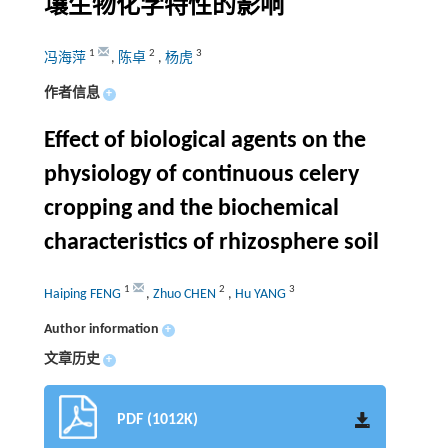
壤生物化学特性的影响
1
2
3
冯海萍
,
陈卓
,
杨虎
作者信息
+
Effect of biological agents on the
physiology of continuous celery
cropping and the biochemical
characteristics of rhizosphere soil
1
2
3
Haiping FENG
,
Zhuo CHEN
,
Hu YANG
Author information
+
文章历史
+
PDF (1012K)