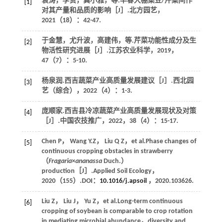
袁涛，李贤，龚小雅，
等
.早春大棚菜豆/芹菜间作
[1]
对其产量和品质的影响［J］.
北方园艺
，
2021
（18）：42-47.
于金慧，尤升波，高建伟，
等
.芹菜功能性成分及生
[2]
物活性研究进展［J］.
江苏农业科学
，
2019
，
47
（7）：5-10.
杨泉润.西吉蔬菜产业高质量发展建议［J］.
西北园
[3]
艺（综合）
，
2022
（4）：1-3.
庞顺家.西吉县冷凉蔬菜产业高质量发展现状及对策
[4]
［J］.
中国农技推广
，
2022
，
38
（4）：15-17.
Chen
P
，
Wang
Y.Z
，
Liu
Q Z
，
et al
.Phase changes of
[5]
continuous cropping obstacles in strawberry
（
Fragaria
×
ananassa
Duch.）
production［J］.
Applied Soil Ecology
，
2020
（155）.DOI：
10.1016/j.apsoil
，
2020
.103626.
Liu
Z
，
Liu
J
，
Yu
Z
，
et al
.Long-term continuous
[6]
cropping of soybean is comparable to crop rotation
in mediating microbial abundance，diversity and