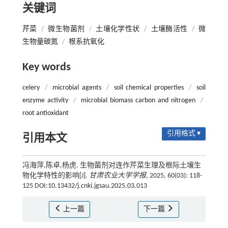
关键词
芹菜
/
微生物菌剂
/
土壤化学性状
/
土壤酶活性
/
微
生物量碳氮
/
根系抗氧化
Key words
celery
/
microbial agents
/
soil chemical properties
/
soil
enzyme activity
/
microbial biomass carbon and nitrogen
/
root antioxidant
引用格式 ▾
引用本文
冯海萍,陈卓,杨虎. 生物菌剂对连作芹菜生理及根际土壤生
物化学特性的影响[J].
甘肃农业大学学报
, 2025, 60(03): 118-
125 DOI:10.13432/j.cnki.jgsau.2025.03.013
上一篇
下一篇