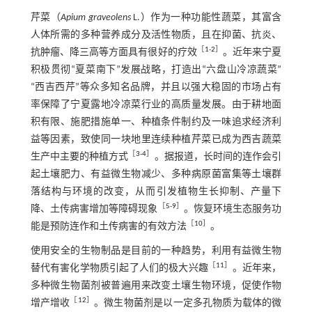
芹菜（
Apium graveolens
L.）作为一种功能性蔬菜，其富含
人体所需的多种营养成分及活性物质，且在抑菌、抗炎、
［
1
-
2
］
抗肿瘤、降三高等方面具有很好的疗效
。近年来宁夏
积极贯彻“夏菜南下”发展战略，打造出“六盘山冷凉蔬菜”
“西吉西芹”等众多知名品牌，并且以强大稳固的市场占有
率保障了宁夏露地冷凉菜行业的高质量发展。由于耕地面
积有限、施肥措施单一、种植条件制约及一味追求经济利
益等因素，致使同一块地里连续种植芹菜已成为西吉蔬菜
［
3
-
4
］
生产中主要的种植方式
。据报道，长时间的连作会引
起土壤肥力、有益微生物减少、多种病原菌富集等土壤群
落结构与环境的改变，从而引发植物生长抑制、产量下
［
5
-
9
］
降、土传病害增加等障碍现象
。恢复环境生态服务功
［
10
］
能是预防连作和土传病害的有效方法
。
使用安全的生物制品是目前的一种趋势，利用有益微生物
［
11
］
替代有害化学物质引起了人们的极大兴趣
。近年来，
多种微生物菌剂被普遍用来改变土壤生物环境，促使作物
［
12
］
增产增收
。微生物菌剂是以一定多孔物质为载体的微