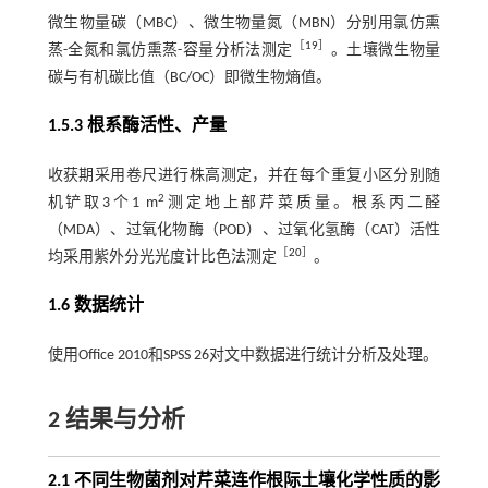
微生物量碳（MBC）、微生物量氮（MBN）分别用氯仿熏
［
19
］
蒸-全氮和氯仿熏蒸-容量分析法测定
。土壤微生物量
碳与有机碳比值（BC/OC）即微生物熵值。
1.5.3 根系酶活性、产量
收获期采用卷尺进行株高测定，并在每个重复小区分别随
2
机铲取3个1 m
测定地上部芹菜质量。根系丙二醛
（MDA）、过氧化物酶（POD）、过氧化氢酶（CAT）活性
［
20
］
均采用紫外分光光度计比色法测定
。
1.6 数据统计
使用Office 2010和SPSS 26对文中数据进行统计分析及处理。
2 结果与分析
2.1 不同生物菌剂对芹菜连作根际土壤化学性质的影