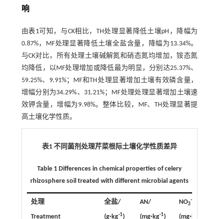
响
由
表1
可知，与CK相比，TH处理显著降低土壤pH，降幅为
0.87%，MF处理显著降低土壤全盐含量，降幅为13.34%。
与CK对比，所有处理土壤碱解氮和硝态氮均增加，铵态氮
均降低，以MF处理增加或降低最为明显，分别达25.37%、
59.25%、9.91%；MF和TH处理显著增加土壤有效磷含量，
增幅分别为34.29%、31.21%；MF处理处理显著增加土壤速
效钾含量，增幅为9.98%。整体比较，MF、TH处理显著提
高土壤化学性质。
表1 不同菌剂处理芹菜根际土壤化学性质差异
Table 1 Differences in chemical properties of celery
rhizosphere soil treated with different microbial agents
-
处理
全盐/
AN/
NO
-N/
3
-1
-1
-1
Treatment
(g·kg
)
(mg·kg
)
(mg·kg
)