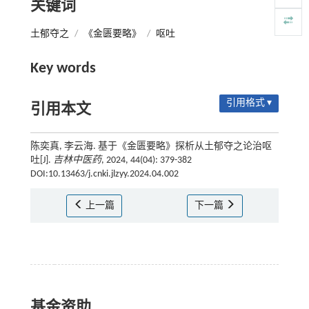
关键词
土郁夺之
/
《金匮要略》
/
呕吐
Key words
引用格式 ▾
引用本文
陈奕真, 李云海. 基于《金匮要略》探析从土郁夺之论治呕
吐[J].
吉林中医药
, 2024, 44(04): 379-382
DOI:10.13463/j.cnki.jlzyy.2024.04.002
上一篇
下一篇
基金资助