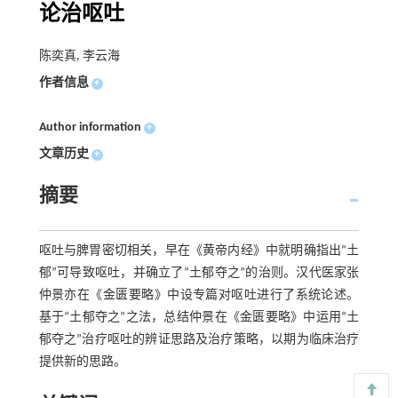
论治呕吐
陈奕真, 李云海
作者信息
+
Author information
+
文章历史
+
摘要
呕吐与脾胃密切相关，早在《黄帝内经》中就明确指出“土
郁”可导致呕吐，并确立了“土郁夺之”的治则。汉代医家张
仲景亦在《金匮要略》中设专篇对呕吐进行了系统论述。
基于“土郁夺之”之法，总结仲景在《金匮要略》中运用“土
郁夺之”治疗呕吐的辨证思路及治疗策略，以期为临床治疗
提供新的思路。