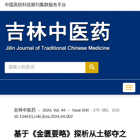
中国高校科技期刊集群服务平台
Toggle
吉林中医药
››
2024, Vol. 44
››
Issue (04)
: 379 -382.
DOI:
10.13463/j.cnki.jlzyy.2024.04.002
基于《金匮要略》探析从土郁夺之