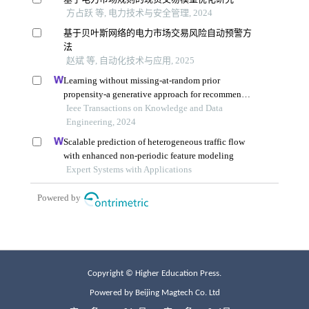
Copyright © Higher Education Press.
Powered by Beijing Magtech Co. Ltd