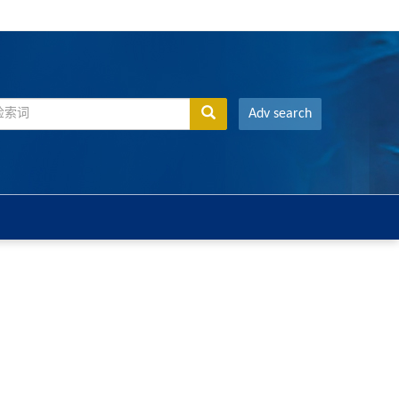
Adv search