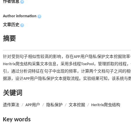
作者信息
+
Author information
+
文章历史
+
摘要
针对受到句子相似性较高的影响，存在APP用户隐私保护文本挖掘效率
Heritrix爬虫结构采集文本信息，采用多线程ToePool，管理抓
引，通过分析词特征在句子中出现的频率，计算两个文档句子之间的相
据源，设计APP用户隐私保护文本提取流程。实验结果可知，该系统与
关键词
遗传算法
/
APP用户
/
隐私保护
/
文本挖掘
/
Heritrix爬虫结构
Key words