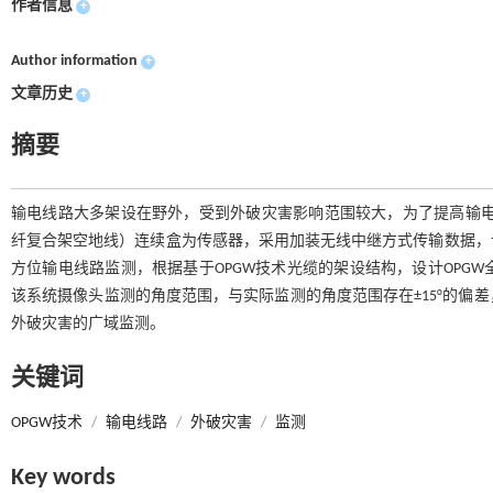
作者信息
+
Author information
+
文章历史
+
摘要
输电线路大多架设在野外，受到外破灾害影响范围较大，为了提高输电线
纤复合架空地线）连续盒为传感器，采用加装无线中继方式传输数据，
方位输电线路监测，根据基于OPGW技术光缆的架设结构，设计OPG
该系统摄像头监测的角度范围，与实际监测的角度范围存在±15°的偏
外破灾害的广域监测。
关键词
OPGW技术
/
输电线路
/
外破灾害
/
监测
Key words