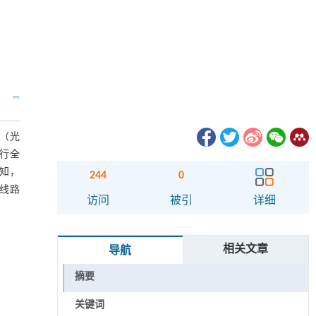
W（光
行全
可知，
244
0
电线路
访问
被引
详细
相关文章
导航
摘要
关键词