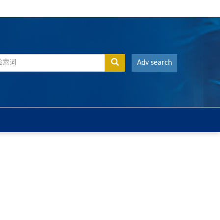
Adv search