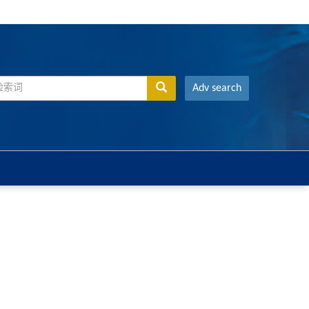
Adv search