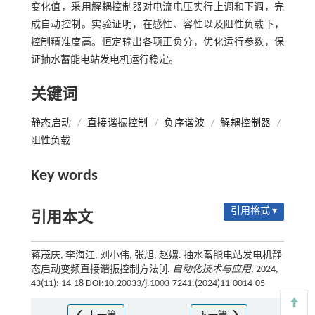
变化值，采用解耦控制器对电流电压实行上调和下调，完
成自动控制。实验证明，在感性、容性以及阻性负载下，
控制精准度高。恒定输出各项正负分，优化运行参数，保
证抽水蓄能电站发电机运行稳定。
关键词
静态启动
/
直接谐振控制
/
负序谐波
/
解耦控制器
/
阻性负载
Key words
引用格式 ▾
引用本文
蒋茂庆, 李海江, 刘小伟, 张旭, 赵嫘. 抽水蓄能电站发电机静
态启动变频直接谐振控制方法[J].
自动化技术与应用
, 2024,
43(11): 14-18 DOI:10.20033/j.1003-7241.(2024)11-0014-05