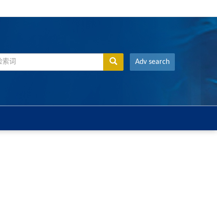
Adv search