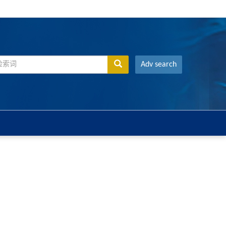
Adv search