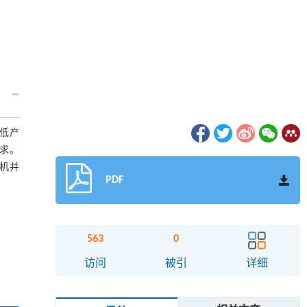
低产
求。
机并
PDF
563
0
访问
被引
详细