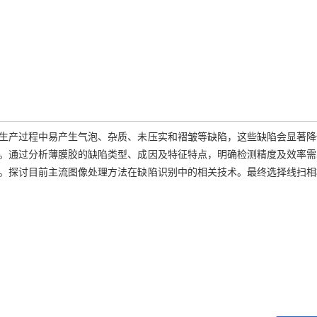
生产过程中易产生气泡、杂质、未压实和褶皱等缺陷，这些缺陷会显著降
。通过分析薄膜胶的缺陷类型、成因及特征特点，明确检测精度及效率需
。探讨目前主流图像处理方法在缺陷识别中的相关技术。最终选择线扫相