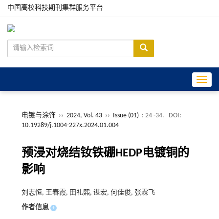
中国高校科技期刊集群服务平台
Toggle
电镀与涂饰
››
2024, Vol. 43
››
Issue (01)
: 24 -34.
DOI:
10.19289/j.1004-227x.2024.01.004
预浸对烧结钕铁硼HEDP电镀铜的
影响
刘志恒, 王春霞, 田礼熙, 谌宏, 何佳俊, 张霖飞
作者信息
+