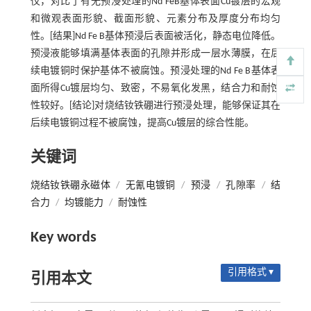
仪，对比了有无预浸处理的Nd FeB基体表面Cu镀层的宏观
和微观表面形貌、截面形貌、元素分布及厚度分布均匀
性。[结果]Nd Fe B基体预浸后表面被活化，静态电位降低。
预浸液能够填满基体表面的孔隙并形成一层水薄膜，在后
续电镀铜时保护基体不被腐蚀。预浸处理的Nd Fe B基体表
面所得Cu镀层均匀、致密，不易氧化发黑，结合力和耐蚀
性较好。[结论]对烧结钕铁硼进行预浸处理，能够保证其在
后续电镀铜过程不被腐蚀，提高Cu镀层的综合性能。
关键词
烧结钕铁硼永磁体
/
无氰电镀铜
/
预浸
/
孔隙率
/
结
合力
/
均镀能力
/
耐蚀性
Key words
引用格式 ▾
引用本文