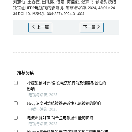
刘志恒, 王春霞, 田礼熙, 谌宏, 何佳俊, 张霖飞. 预浸对烧结
钕铁硼HEDP电镀铜的影响[J].
电镀与涂饰
, 2024, 43(01): 24-
34 DOI:10.19289/j.1004-227x.2024.01.004
上一篇
下一篇