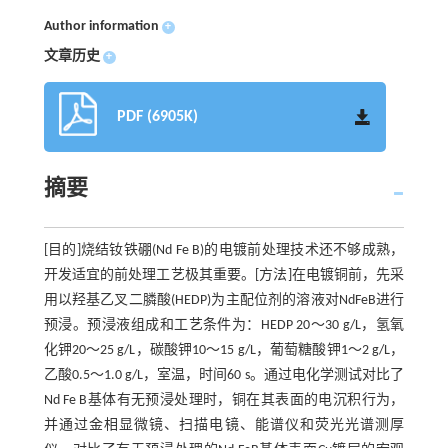
Author information
+
文章历史
+
PDF (6905K)
摘要
[目的]烧结钕铁硼(Nd Fe B)的电镀前处理技术还不够成熟，
开发适宜的前处理工艺极其重要。[方法]在电镀铜前，先采
用以羟基乙叉二膦酸(HEDP)为主配位剂的溶液对NdFeB进行
预浸。预浸液组成和工艺条件为：HEDP 20～30 g/L，氢氧
化钾20～25 g/L，碳酸钾10～15 g/L，葡萄糖酸钾1～2 g/L，
乙酸0.5～1.0 g/L，室温，时间60 s。通过电化学测试对比了
Nd Fe B基体有无预浸处理时，铜在其表面的电沉积行为，
并通过金相显微镜、扫描电镜、能谱仪和荧光光谱测厚