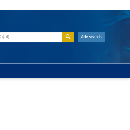
Adv search