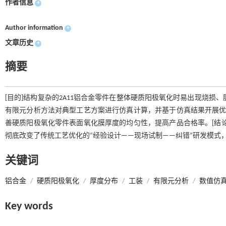
作者信息
+
Author information
+
文章历史
+
摘要
[目的]结构复杂的2A11铝合金零件在整体硬质阳极氧化时易出现烧损、膜层均
有限元分析方法对典型工艺方案进行仿真计算，并基于仿真结果开展优
善硬质阳极氧化零件表面氧化膜厚度的均匀性，提高产品合格率。[结
彻底改变了传统工艺优化的“经验设计——现场试制——纠错”研发模式
关键词
铝合金
/
硬质阳极氧化
/
厚度分布
/
工装
/
有限元分析
/
数值仿
Key words