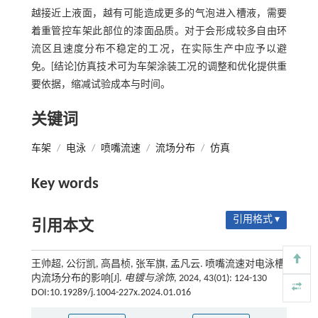
越接近上液面，越有可能造成更多的气泡进入槽液，需要
着重管控车架此部位的漆面品质。对于会形成较多自由环
流区且速度分布不稳定的工况，在实际生产中应予以避
免。[结论]仿真技术可为车架涂装工况的调整和优化提供重
要依据，缩减试验成本与时间。
关键词
车架
/
电泳
/
喷嘴流速
/
流场分布
/
仿真
Key words
引用格式 ▾
引用本文
王帅超, 公衍凯, 高昌桢, 张军旗, 孟凡云. 喷嘴流速对电泳槽
内流场分布的影响[J].
电镀与涂饰
, 2024, 43(01): 124-130
DOI:10.19289/j.1004-227x.2024.01.016