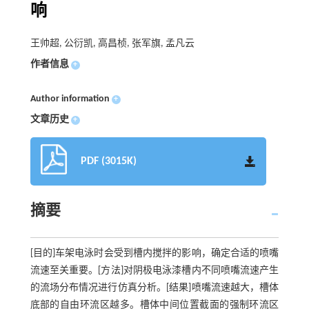
响
王帅超, 公衍凯, 高昌桢, 张军旗, 孟凡云
作者信息
+
Author information
+
文章历史
+
PDF (3015K)
摘要
[目的]车架电泳时会受到槽内搅拌的影响，确定合适的喷嘴
流速至关重要。[方法]对阴极电泳漆槽内不同喷嘴流速产生
的流场分布情况进行仿真分析。[结果]喷嘴流速越大，槽体
底部的自由环流区越多。槽体中间位置截面的强制环流区