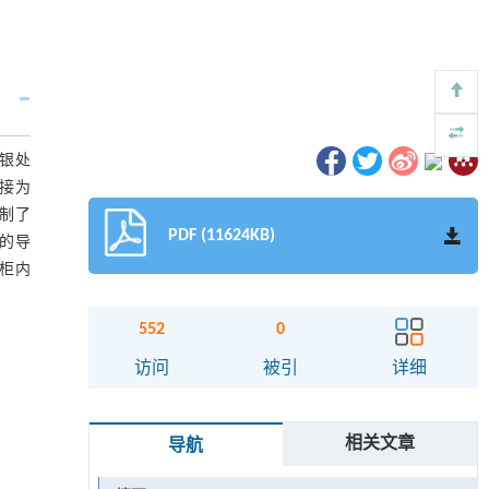
银处
接为
制了
PDF (11624KB)
位的导
柜内
552
0
访问
被引
详细
相关文章
导航