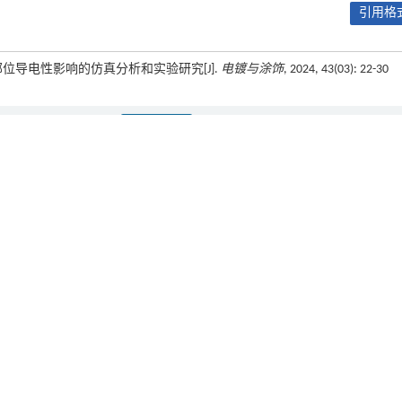
引用格式
部位导电性影响的仿真分析和实验研究[J].
电镀与涂饰
, 2024, 43(03): 22-30
下一篇
（232102211022）