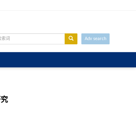
Adv search
研究