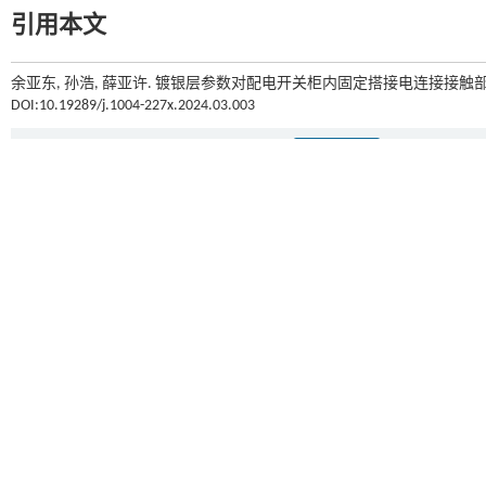
引用本文
余亚东, 孙浩, 薛亚许. 镀银层参数对配电开关柜内固定搭接电连接接触
DOI:10.19289/j.1004-227x.2024.03.003
上一篇
基金资助
河南省科技攻关专项：基于多模态感知的仿生多指灵巧机械手控制关键技术研究