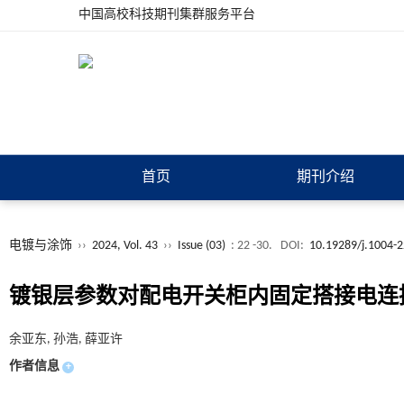
中国高校科技期刊集群服务平台
首页
期刊介绍
电镀与涂饰
››
2024, Vol. 43
››
Issue (03)
: 22 -30.
DOI:
10.19289/j.1004-
镀银层参数对配电开关柜内固定搭接电连
余亚东, 孙浩, 薛亚许
作者信息
+