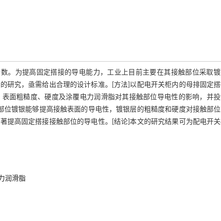
参数。为提高固定搭接的导电能力，工业上目前主要在其接触部位采取镀
的研究，亟需给出合理的设计标准。[方法]以配电开关柜内的母排固定搭
、表面粗糙度、硬度及涂覆电力润滑脂对其接触部位导电性的影响，并投
触部位镀银能够提高接触表面的导电性，镀银层的粗糙度和硬度对接触部
著提高固定搭接接触部位的导电性。[结论]本文的研究结果可为配电开关
力润滑脂