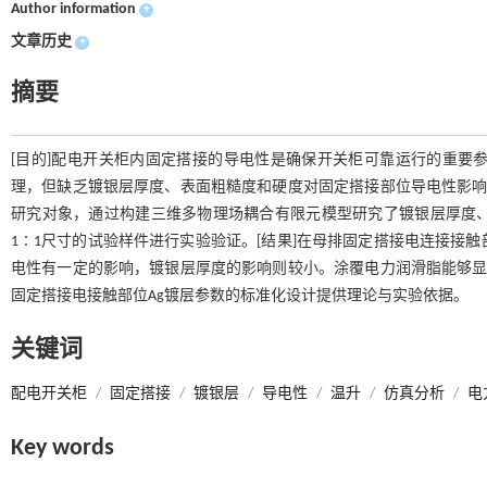
Author information
+
文章历史
+
摘要
[目的]配电开关柜内固定搭接的导电性是确保开关柜可靠运行的重要
理，但缺乏镀银层厚度、表面粗糙度和硬度对固定搭接部位导电性影响
研究对象，通过构建三维多物理场耦合有限元模型研究了镀银层厚度
1∶1尺寸的试验样件进行实验验证。[结果]在母排固定搭接电连接接
电性有一定的影响，镀银层厚度的影响则较小。涂覆电力润滑脂能够显
固定搭接电接触部位Ag镀层参数的标准化设计提供理论与实验依据。
关键词
配电开关柜
/
固定搭接
/
镀银层
/
导电性
/
温升
/
仿真分析
/
电
Key words