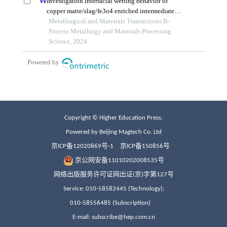
Copyright © Higher Education Press.
Powered by Beijing Magtech Co. Ltd
京ICP备12020869号-1
京ICP备150856号
京公网安备11010202008535号
网络出版服务许可证网出证(京)字第127号
Service: 010-58582445 (Technology);
010-58556485 (Subscription)
E-mail: subscribe@hep.com.cn