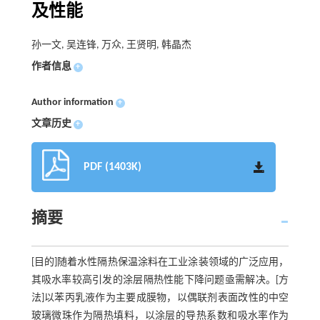
及性能
孙一文, 吴连锋, 万众, 王贤明, 韩晶杰
作者信息
+
Author information
+
文章历史
+
PDF (1403K)
摘要
[目的]随着水性隔热保温涂料在工业涂装领域的广泛应用，
其吸水率较高引发的涂层隔热性能下降问题亟需解决。[方
法]以苯丙乳液作为主要成膜物，以偶联剂表面改性的中空
玻璃微珠作为隔热填料，以涂层的导热系数和吸水率作为