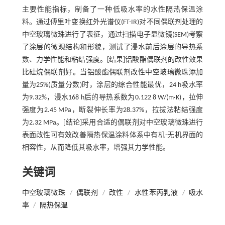
主要性能指标，制备了一种低吸水率的水性隔热保温涂
料。通过傅里叶变换红外光谱仪(FT-IR)对不同偶联剂处理的
中空玻璃微珠进行了表征，通过扫描电子显微镜(SEM)考察
了涂层的微观结构和形貌，测试了浸水前后涂层的导热系
数、力学性能和粘结强度。[结果]铝酸酯偶联剂的改性效果
比硅烷偶联剂好。当铝酸酯偶联剂改性中空玻璃微珠添加
量为25%(质量分数)时，涂层的综合性能最优，24 h吸水率
为9.32%，浸水168 h后的导热系数为0.122 8 W/(m·K)，拉伸
强度为2.45 MPa，断裂伸长率为28.37%，拉拔法粘结强度
为2.32 MPa。[结论]采用合适的偶联剂对中空玻璃微珠进行
表面改性可有效改善隔热保温涂料体系中有机-无机界面的
相容性，从而降低其吸水率，增强其力学性能。
关键词
中空玻璃微珠
/
偶联剂
/
改性
/
水性苯丙乳液
/
吸水
率
/
隔热保温